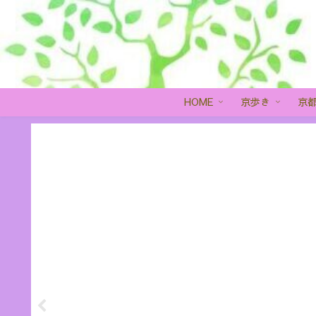
HOME
京歩き
京