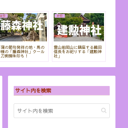
は行
か行
あ行
菖蒲の節句発祥の地・馬の
霊山船岡山に鎮座する織田
「粟田神
神様の「藤森神社」クール
信長をお祀りする「建勲神
から刀剣
な刀剣御朱印も！
社」
りだくさ
サイト内を検索