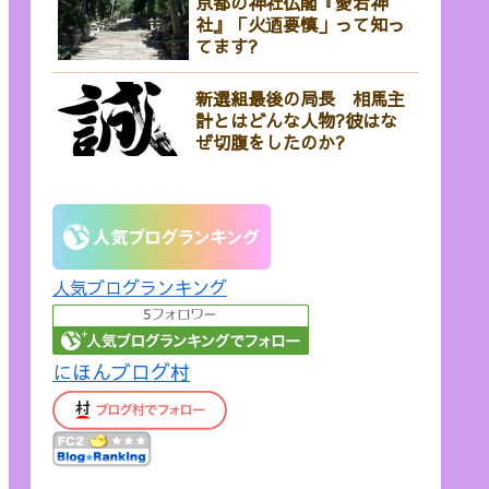
京都の神社仏閣『愛宕神
社』「火迺要慎」って知っ
てます?
新選組最後の局長 相馬主
計とはどんな人物?彼はな
ぜ切腹をしたのか?
人気ブログランキング
にほんブログ村