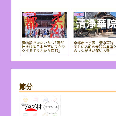
Books
さ行
を見るこ
夢物語ではないかも?西が
京都市上京区 清浄華
羅蜜寺」
仕掛ける日本改革にワクワ
美しい名前の寺院は皇室
クする『うえから京都』
のつながりが深いお寺
節分