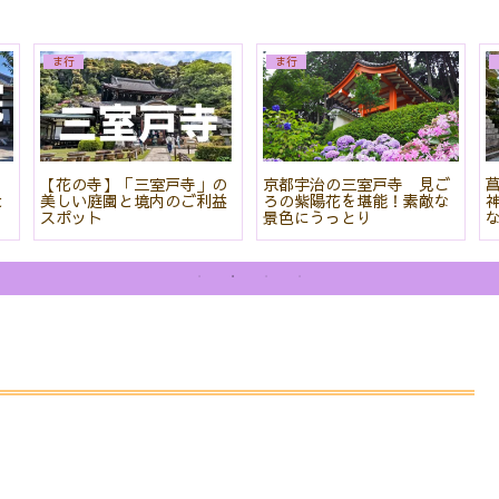
ま行
ま行
院
【花の寺】「三室戸寺」の
京都宇治の三室戸寺 見ご
と
美しい庭園と境内のご利益
ろの紫陽花を堪能！素敵な
スポット
景色にうっとり