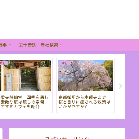
行事
五十音別 寺社検索
か行
さ行
あ
迫力の龍や襖絵・庭園を堪
青蓮院門跡 紅葉の庭園と
弥
能!座禅もできる建仁寺を紹
しずかな佇まいをしっとり
な
介!御朱印も!
と感じる時間
ッ