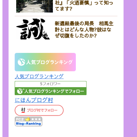
社』「火迺要慎」って知っ
てます?
新選組最後の局長 相馬主
計とはどんな人物?彼はな
ぜ切腹をしたのか?
人気ブログランキング
にほんブログ村