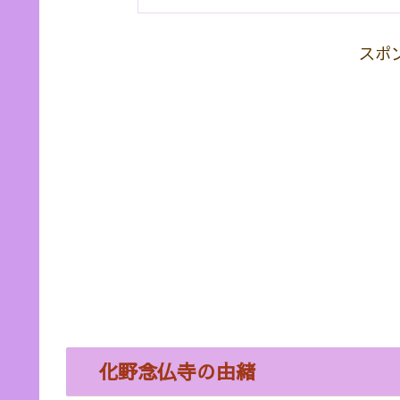
スポ
化野念仏寺の由緒