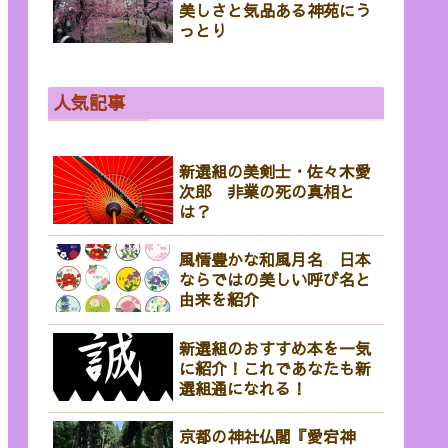
美しさと気品ある神苑にう
っとり
人気記事
新選組の美剣士・佐々木愛
次郎 非業の死の真相と
は？
風情豊かな和風月名 日本
ならではの美しい呼び名と
由来を紹介
新選組のおすすめ本を一気
に紹介！これであなたも新
選組通になれる！
京都の神社仏閣『愛宕神