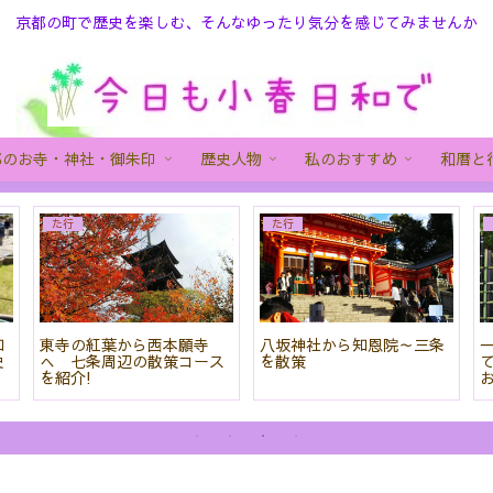
京都の町で歴史を楽しむ、そんなゆったり気分を感じてみませんか
都のお寺・神社・御朱印
歴史人物
私のおすすめ
和暦と
さ行
あ行
見稲荷大
京都 山科散策 ～随心院で
「頭の観音さん」今熊野観
お神輿
小野小町気分
音寺は四国八十八ヶ所巡り
もできる!