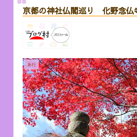
京都の神社仏閣巡り 化野念仏
あ行