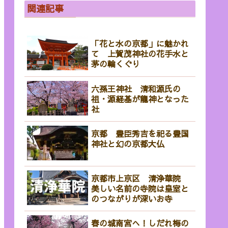
関連記事
「花と水の京都」に魅かれ
て 上賀茂神社の花手水と
茅の輪くぐり
六孫王神社 清和源氏の
祖・源経基が龍神となった
社
京都 豊臣秀吉を祀る豊国
神社と幻の京都大仏
京都市上京区 清浄華院
美しい名前の寺院は皇室と
のつながりが深いお寺
春の城南宮へ！しだれ梅の