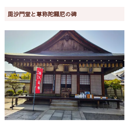
毘沙門堂と尊称陀羅尼の碑