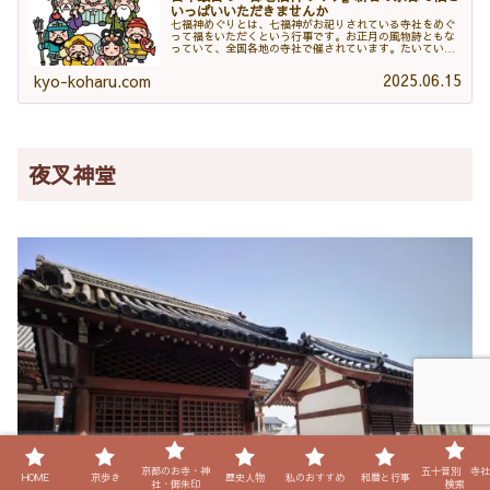
いっぱいいただきませんか
七福神めぐりとは、七福神がお祀りされている寺社をめぐ
って福をいただくという行事です。お正月の風物詩ともな
っていて、全国各地の寺社で催されています。たいていは1
日から2日くらいで回れるので、バスツアーになっていると
ころもあり、気軽に参加できます。御朱印集めがブームに
2025.06.15
kyo-koharu.com
なってからは、若い人たちも七福神めぐ...
夜叉神堂
京都のお寺・神
五十音別 寺社
HOME
京歩き
歴史人物
私のおすすめ
和暦と行事
社・御朱印
検索