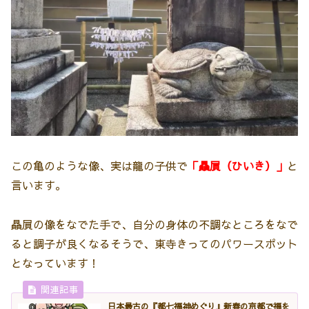
この亀のような像、実は龍の子供で
「贔屓（ひいき）」
と
言います。
贔屓の像をなでた手で、自分の身体の不調なところをなで
ると調子が良くなるそうで、東寺きってのパワースポット
となっています！
日本最古の『都七福神めぐり』新春の京都で福を