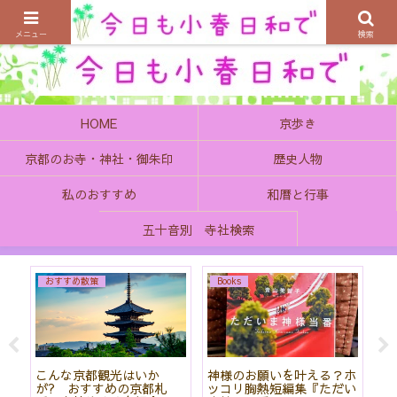
京都の町で歴史を楽しむ、そんなゆったり気分を感じてみませんか
メニュー
検索
HOME
京歩き
京都のお寺・神社・御朱印
歴史人物
私のおすすめ
和暦と行事
五十音別 寺社検索
さ行
ら行・わ行
B
ホ
「賀茂御祖神社（下鴨神
貴重な仏像・彫刻を見るこ
夢
い
社）」人気の秘密は癒しの
とができる「六波羅蜜寺」
仕