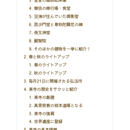
金堂の薬師如来像
僧侶の修行場・食堂
空海が住んでいた御影堂
毘沙門堂と尊称陀羅尼の碑
夜叉神堂
観智院
そのほかの建物を一挙に紹介！
春と秋のライトアップ
春のライトアップ
秋のライトアップ
毎月21日に開催される弘法市
東寺の歴史をサクッと紹介
東寺の創建
真言密教の根本道場となる
東寺の復興
世界遺産に登録
東寺の基本情報