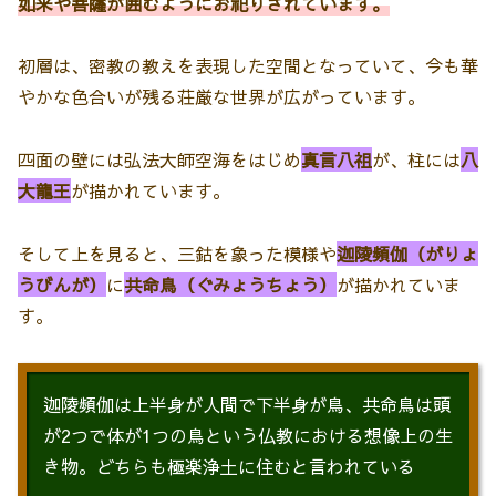
如来や菩薩が囲むようにお祀りされています。
初層は、密教の教えを表現した空間となっていて、今も華
やかな色合いが残る荘厳な世界が広がっています。
四面の壁には弘法大師空海をはじめ
真言八祖
が、柱には
八
大龍王
が描かれています。
そして上を見ると、三鈷を象った模様や
迦陵頻伽（がりょ
うびんが）
に
共命鳥（ぐみょうちょう）
が描かれていま
す。
迦陵頻伽は上半身が人間で下半身が鳥、共命鳥は頭
が2つで体が1つの鳥という仏教における想像上の生
き物。どちらも極楽浄土に住むと言われている