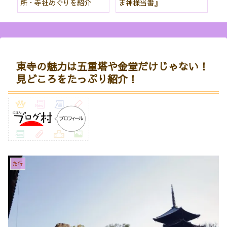
パワー 見どころを詳しく
ク
紹介！
東寺の魅力は五重塔や金堂だけじゃない！
見どころをたっぷり紹介！
た行