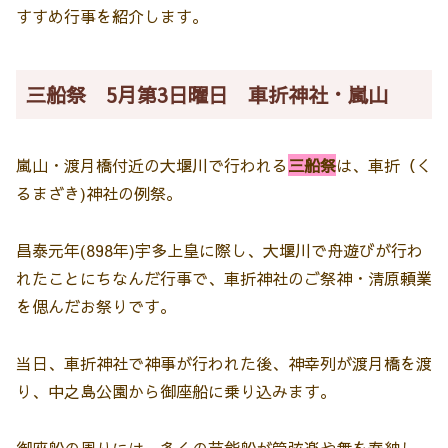
すすめ行事を紹介します。
三船祭 5月第3日曜日 車折神社・嵐山
嵐山・渡月橋付近の大堰川で行われる
三船祭
は、車折（く
るまざき)神社の例祭。
昌泰元年(898年)宇多上皇に際し、大堰川で舟遊びが行わ
れたことにちなんだ行事で、車折神社のご祭神・清原頼業
を偲んだお祭りです。
当日、車折神社で神事が行われた後、神幸列が渡月橋を渡
り、中之島公園から御座船に乗り込みます。
御座船の周りには、多くの芸能船が管弦楽や舞を奉納し、