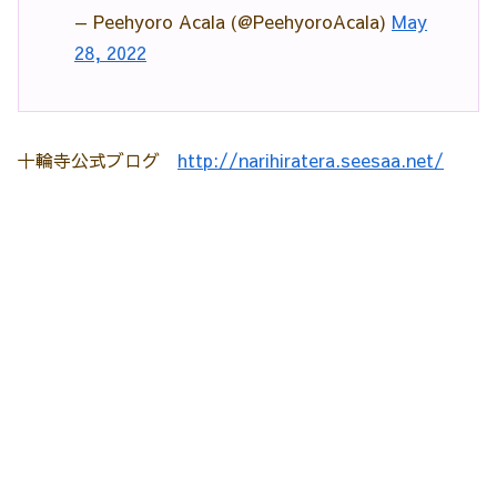
— Peehyoro Acala (@PeehyoroAcala)
May
28, 2022
十輪寺公式ブログ
http://narihiratera.seesaa.net/