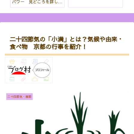
クする『うえから京都』
のつながりが深いお寺
ス
二十四節気の「小満」とは？気候や由来・
食べ物 京都の行事を紹介！
二十四節気・雑節