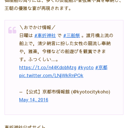
王朝の優雅な宴が再現されます。
＼おでかけ情報／
日曜は
#車折神社
で
#三船祭
。渡月橋上流の
船上で，清少納言に扮した女性の扇流し奉納
や，雅楽，今様などの船遊びを観賞できま
す。ふつくしい…。
https://t.co/n44KdobMzg
#kyoto
#京都
pic.twitter.com/LNjWkRnPQk
— 【公式】京都市情報館 (@kyotocitykoho)
May 14, 2016
車折神社公式サイト