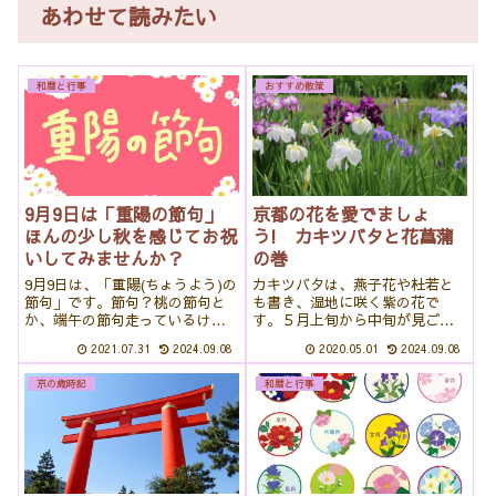
あわせて読みたい
和暦と行事
おすすめ散策
9月9日は「重陽の節句」
京都の花を愛でましょ
ほんの少し秋を感じてお祝
う! カキツバタと花菖蒲
いしてみませんか？
の巻
9月9日は、「重陽(ちょうよう)の
カキツバタは、燕子花や杜若と
節句」です。節句？桃の節句と
も書き、湿地に咲く紫の花で
か、端午の節句走っているけ
す。５月上旬から中旬が見ごろ
ど、重陽って何？そう思ってい
で、少し遅れて咲くのが花菖蒲
2021.07.31
2024.09.08
2020.05.01
2024.09.08
る方は多いはず。実は重陽の節
です。どちらもアヤメ科アヤメ
句も昔は、ほかの節句と同じく
属の花ですので、とてもよく似
京の歳時記
和暦と行事
らい有名だったのです。という
ています。カキツバタと花菖蒲
ことで、今回は、「重陽の節
の見分け方せっかくですので、
句」についてお...
見分け方を簡単に紹...