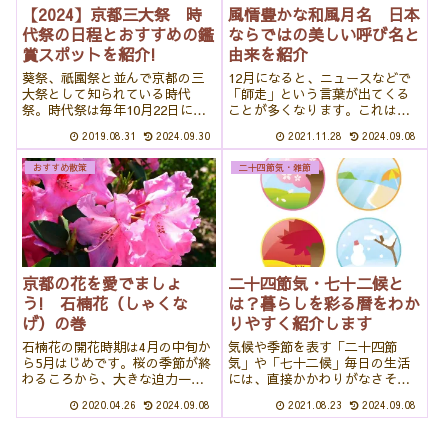
【2024】京都三大祭 時
風情豊かな和風月名 日本
代祭の日程とおすすめの鑑
ならではの美しい呼び名と
賞スポットを紹介!
由来を紹介
葵祭、祇園祭と並んで京都の三
12月になると、ニュースなどで
大祭として知られている時代
「師走」という言葉が出てくる
祭。時代祭は毎年10月22日に行
ことが多くなります。これは旧
われる時代装束の行列が有名で
暦で使われる12月の別名で、和
2019.08.31
2024.09.30
2021.11.28
2024.09.08
すが、それ以外にも行事があり
風月名(わふうげつめい)といいま
ます。京都ならではの、雅な時
す。和風月名は、日本独自のも
おすすめ散策
二十四節気・雑節
代行列は、一度はご覧になって
ので、とても趣のある呼び名な
いただきたいお祭りです。今回
のですが、今ではご存じない方
は、時代祭日程...
も多いよ...
京都の花を愛でましょ
二十四節気・七十二候と
う! 石楠花（しゃくな
は？暮らしを彩る暦をわか
げ）の巻
りやすく紹介します
石楠花の開花時期は4月の中旬か
気候や季節を表す「二十四節
ら5月はじめです。桜の季節が終
気」や「七十二候」毎日の生活
わるころから、大きな迫力一杯
には、直接かかわりがなさそう
の花を咲かせます。色の種類も
ですが、知っていると気候の変
2020.04.26
2024.09.08
2021.08.23
2024.09.08
多く鮮やかな石楠花の圧倒的な
化を感じ、日々の暮らしがより
存在感は、見ていると視界がぱ
豊かになる言葉たちです。今回
っと広がるようないい気持ちに
は、美しい言葉で彩られたこれ