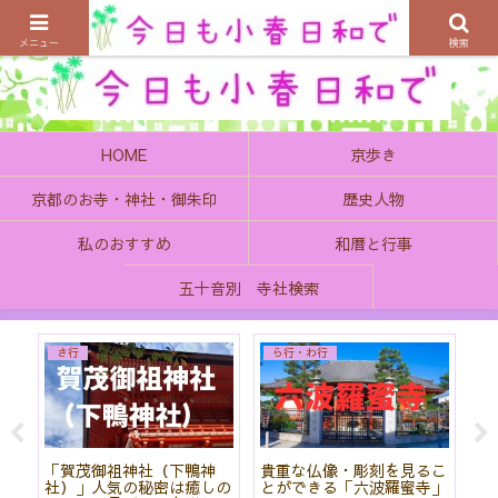
京都の町で歴史を楽しむ、そんなゆったり気分を感じてみませんか
メニュー
検索
HOME
京歩き
京都のお寺・神社・御朱印
歴史人物
私のおすすめ
和暦と行事
五十音別 寺社検索
Books
さ行
こ
夢物語ではないかも?西が
京都市上京区 清浄華院
【
」
仕掛ける日本改革にワクワ
美しい名前の寺院は皇室と
美