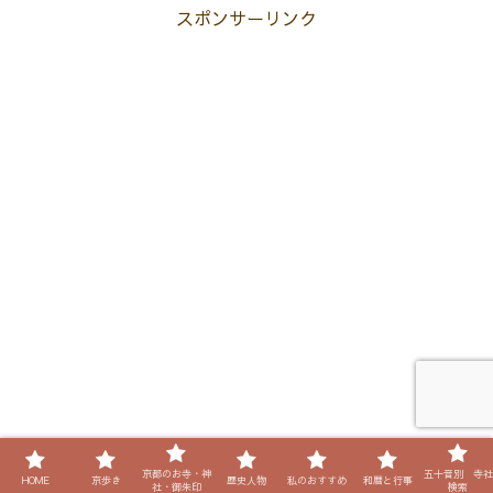
なり、私の好きな花の1つでもあ
らの暦を紹介します。最後まで
スポンサーリンク
ります。で...
読んでいただければ...
京都のお寺・神
五十音別 寺社
HOME
京歩き
歴史人物
私のおすすめ
和暦と行事
社・御朱印
検索