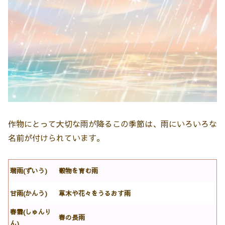
作物にとって大切な雨が降るこの季節は、雨にいろいろな
名前が付けられています。
瑞雨(ずいう)
穀物を育む雨
甘雨(かんう)
草木や花々をうるおす雨
春霖(しゅんり
春の長雨
ん)