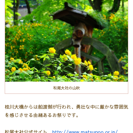
松尾大社の山吹
桂川大橋からは船渡御が行われ、勇壮な中に厳かな雰囲気
を感じさせる由緒あるお祭りです。
松尾大社公式サイト
http://www.matsunoo.or.jp/