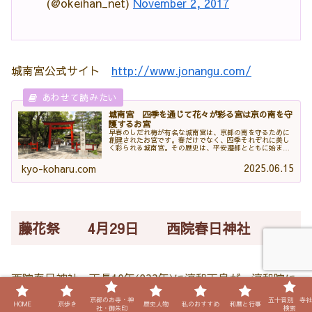
(@okeihan_net)
November 2, 2017
城南宮公式サイト
http://www.jonangu.com/
城南宮 四季を通じて花々が彩る宮は京の南を守
護するお宮
早春のしだれ梅が有名な城南宮は、京都の南を守るために
創建されたお宮です。春だけでなく、四季それぞれに美し
く彩られる城南宮。その歴史は、平安遷都とともに始まっ
たと言われています。今回は、城南宮を紹介します。城南
宮の由緒延暦13年(794年)の平安京遷都に伴い、京の四方を
2025.06.15
kyo-koharu.com
守護する寺社が置かれます。平安京...
藤花祭 4月29日 西院春日神社
西院春日神社、天長10年(833年)に淳和天皇が、淳和院に
移られた際に、奈良の春日大社から分霊をお迎えしたと伝
京都のお寺・神
五十音別 寺社
HOME
京歩き
歴史人物
私のおすすめ
和暦と行事
社・御朱印
検索