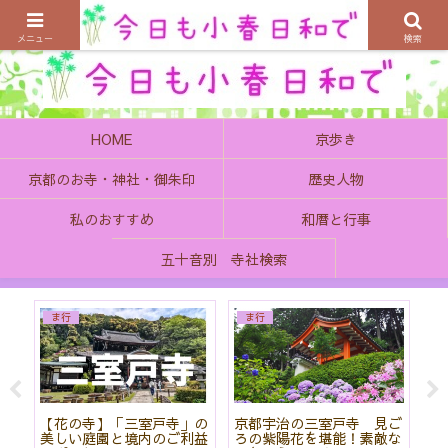
京都の町で歴史を楽しむ、そんなゆったり気分を感じてみませんか
メニュー
検索
HOME
京歩き
京都のお寺・神社・御朱印
歴史人物
私のおすすめ
和暦と行事
五十音別 寺社検索
ま行
ま行
院
【花の寺】「三室戸寺」の
京都宇治の三室戸寺 見ご
菖
と
美しい庭園と境内のご利益
ろの紫陽花を堪能！素敵な
神