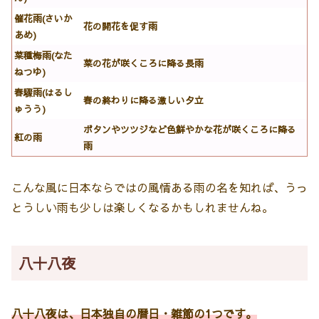
催花雨(さいか
花の開花を促す雨
あめ)
菜種梅雨(なた
菜の花が咲くころに降る長雨
ねつゆ)
春驟雨(はるし
春の終わりに降る激しい夕立
ゅうう)
ボタンやツツジなど色鮮やかな花が咲くころに降る
紅の雨
雨
こんな風に日本ならではの風情ある雨の名を知れば、うっ
とうしい雨も少しは楽しくなるかもしれませんね。
八十八夜
八十八夜は、日本独自の暦日・雑節の1つです。