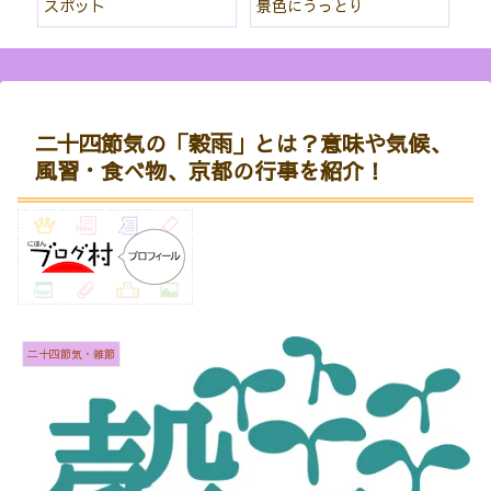
スポット
景色にうっとり
な
二十四節気の「穀雨」とは？意味や気候、
風習・食べ物、京都の行事を紹介！
二十四節気・雑節