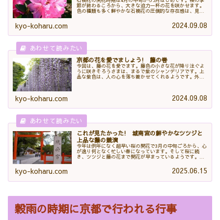
節が終わるころから、大きな迫力一杯の花を咲かせます。
色の種類も多く鮮やかな石楠花の圧倒的な存在感は、見て
いると視界がぱっと広がるようないい気持ちになり、私の
好きな花の1つでもあります。では、鮮やかな石楠花の風景
2024.09.08
kyo-koharu.com
をどうぞ。石楠花の名所を巡りましょう...
京都の花を愛でましょう! 藤の巻
今回は、藤の花を愛でます。藤色の小さな花が降り注ぐよ
うに咲きそろうさまは、まるで紫のシャンデリアです。上
品な紫色は、人の心を落ち着かせてくれるようです。外出
を自粛している今、癒しの藤色を見て、ストレスを少しで
も解消しましょう。では、藤色の世界へどうぞ。藤の名所
を巡りましょう京都には藤の名所は数多くあ...
2024.09.08
kyo-koharu.com
これが見たかった! 城南宮の鮮やかなツツジと
上品な藤の競演
今年は例年になく超早い桜の開花で3月の中旬ごろから、心
が逸り何となく忙しい春になっています。そして桜に続
き、ツツジと藤の花まで開花が早まっているようです。い
つもなら、仁和寺の桜が満開になるころなのに…。その上
コロナ禍ということもあり、もはや今年のツツジはあきら
2025.06.15
kyo-koharu.com
めようかと思っておりましたが、青空の休日...
穀雨の時期に京都で行われる行事