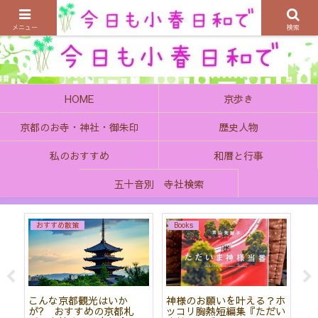
京都の町で歴史を楽しむ、そんなゆったり気分を感じてみませんか
メニュー
検索
HOME
京歩き
京都のお寺・神社・御朱印
歴史人物
私のおすすめ
和暦と行事
五十音別 寺社検索
おすすめ散策
Books
始
こんな京都観光はいか
神様のお願いを叶える？ホ
「
て
が? おすすめの京都札
ッコリ胸熱短編集『ただい
社