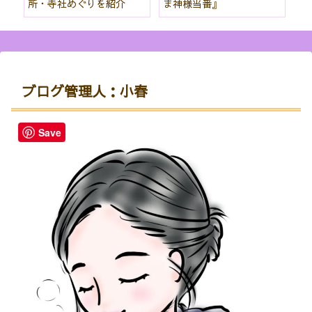
所・寺社めぐりを紹介
ま神様当番』
パ
紹
ブログ管理人：小春
Save