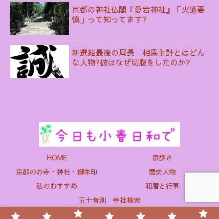
京都の神社仏閣『愛宕神社』「火迺要
慎」って知ってます?
新選組最後の局長 相馬主計とはどん
な人物?彼はなぜ切腹をしたのか?
HOME
京歩き
京都のお寺・神社・御朱印
歴史人物
私のおすすめ
和暦と行事
五十音別 寺社検索
© 2017 今日も小春日和で～京都あれこれ.