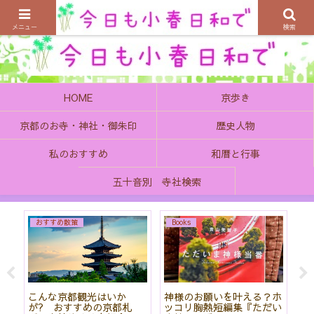
京都の町で歴史を楽しむ、そんなゆったり気分を感じてみませんか
メニュー
検索
HOME
京歩き
京都のお寺・神社・御朱印
歴史人物
私のおすすめ
和暦と行事
五十音別 寺社検索
おすすめ散策
Books
始
こんな京都観光はいか
神様のお願いを叶える？ホ
「
て
が? おすすめの京都札
ッコリ胸熱短編集『ただい
社