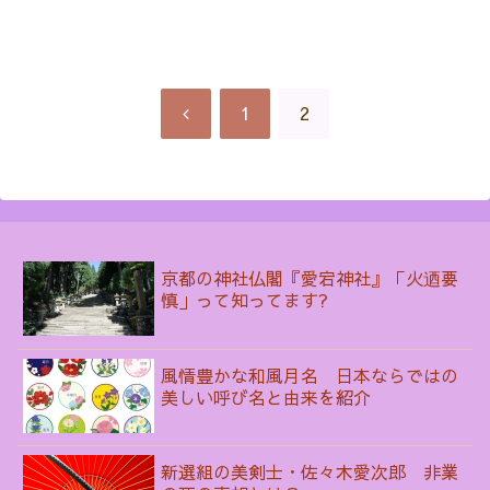
前
1
2
へ
京都の神社仏閣『愛宕神社』「火迺要
慎」って知ってます?
風情豊かな和風月名 日本ならではの
美しい呼び名と由来を紹介
新選組の美剣士・佐々木愛次郎 非業