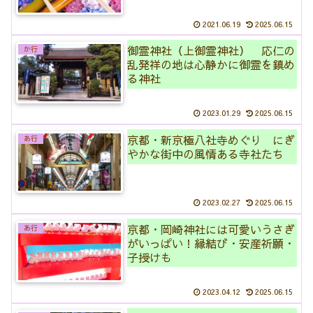
2021.06.19
2025.06.15
御霊神社（上御霊神社） 応仁の
か行
乱発祥の地は心静かに御霊を鎮め
る神社
2023.01.29
2025.06.15
京都・新京極八社寺めぐり にぎ
あ行
やかな街中の風情ある寺社たち
2023.02.27
2025.06.15
京都・岡崎神社には可愛いうさぎ
あ行
がいっぱい！縁結び・安産祈願・
子授けも
2023.04.12
2025.06.15