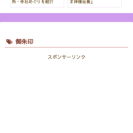
所・寺社めぐりを紹介
ま神様当番』
パ
紹
御朱印
スポンサーリンク