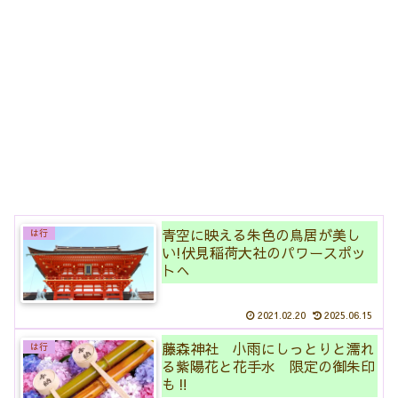
青空に映える朱色の鳥居が美し
は行
い!伏見稲荷大社のパワースポッ
トへ
2021.02.20
2025.06.15
藤森神社 小雨にしっとりと濡れ
は行
る紫陽花と花手水 限定の御朱印
も‼