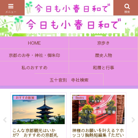
京都の町で歴史を楽しむ、そんなゆったり気分を感じてみませんか
メニュー
検索
HOME
京歩き
京都のお寺・神社・御朱印
歴史人物
私のおすすめ
和暦と行事
五十音別 寺社検索
おすすめ散策
Books
始
こんな京都観光はいか
神様のお願いを叶える？ホ
「
て
が? おすすめの京都札
ッコリ胸熱短編集『ただい
社