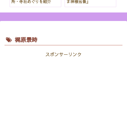
所・寺社めぐりを紹介
ま神様当番』
パ
紹
梶原景時
スポンサーリンク