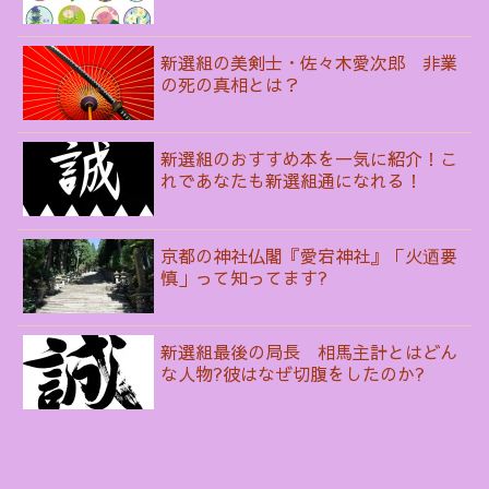
新選組の美剣士・佐々木愛次郎 非業
の死の真相とは？
新選組のおすすめ本を一気に紹介！こ
れであなたも新選組通になれる！
京都の神社仏閣『愛宕神社』「火迺要
慎」って知ってます?
新選組最後の局長 相馬主計とはどん
な人物?彼はなぜ切腹をしたのか?