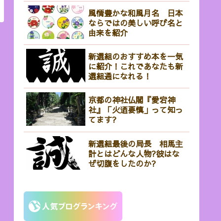
風情豊かな和風月名 日本
ならではの美しい呼び名と
由来を紹介
新選組のおすすめ本を一気
に紹介！これであなたも新
選組通になれる！
京都の神社仏閣『愛宕神
社』「火迺要慎」って知っ
てます?
新選組最後の局長 相馬主
計とはどんな人物?彼はな
ぜ切腹をしたのか?