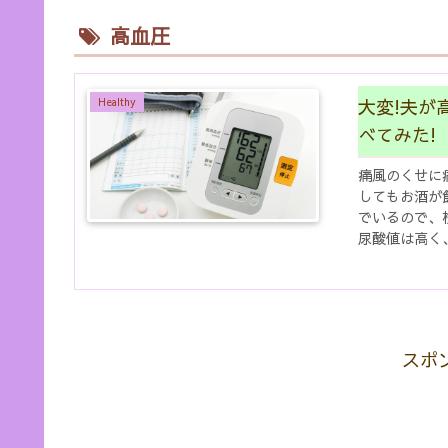
高血圧
大変!夫が
Healthy
べてみた!
痛風のくせに
してもお酒が
でいるので、
尿酸値は高く
しばらく様子を
スポ