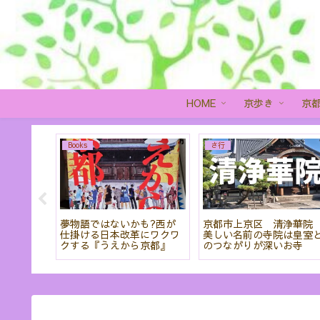
HOME
京歩き
京
Books
さ行
を見るこ
夢物語ではないかも?西が
京都市上京区 清浄華
羅蜜寺」
仕掛ける日本改革にワクワ
美しい名前の寺院は皇室
クする『うえから京都』
のつながりが深いお寺