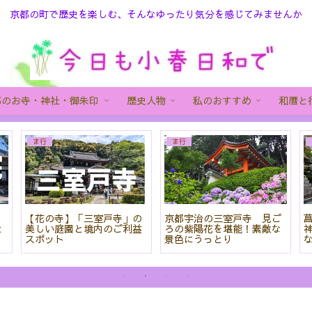
京都の町で歴史を楽しむ、そんなゆったり気分を感じてみませんか
都のお寺・神社・御朱印
歴史人物
私のおすすめ
和暦と
ま行
ま行
院
【花の寺】「三室戸寺」の
京都宇治の三室戸寺 見ご
と
美しい庭園と境内のご利益
ろの紫陽花を堪能！素敵な
スポット
景色にうっとり