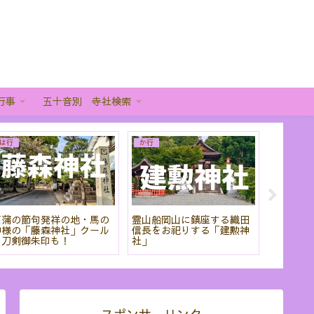
行事
五十音別 寺社検索
は行
か行
あ行
菖蒲の節句発祥の地・馬の
霊山船岡山に鎮座する織田
「粟田神
神様の「藤森神社」クール
信長をお祀りする「建勲神
から刀剣
な刀剣御朱印も！
社」
りだくさ