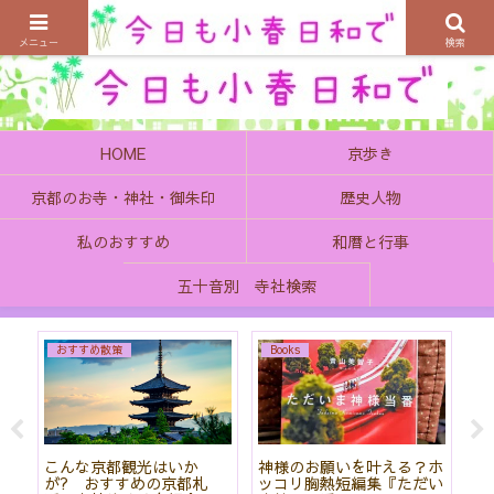
京都の町で歴史を楽しむ、そんなゆったり気分を感じてみませんか
メニュー
検索
HOME
京歩き
京都のお寺・神社・御朱印
歴史人物
私のおすすめ
和暦と行事
五十音別 寺社検索
おすすめ散策
Books
始
こんな京都観光はいか
神様のお願いを叶える？ホ
「
て
が? おすすめの京都札
ッコリ胸熱短編集『ただい
社