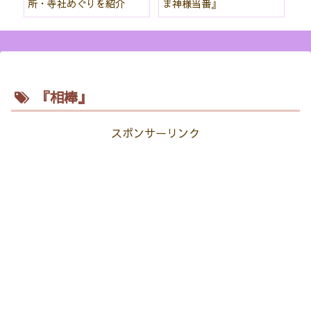
所・寺社めぐりを紹介
ま神様当番』
パ
紹
『相棒』
スポンサーリンク