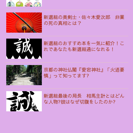
新選組の美剣士・佐々木愛次郎 非業
の死の真相とは？
新選組のおすすめ本を一気に紹介！こ
れであなたも新選組通になれる！
京都の神社仏閣『愛宕神社』「火迺要
慎」って知ってます?
新選組最後の局長 相馬主計とはどん
な人物?彼はなぜ切腹をしたのか?