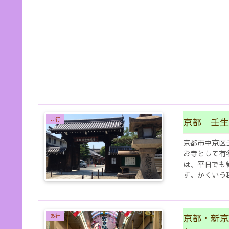
京都 壬生
ま行
京都市中京区
お寺として有
は、平日でも
す。かくいう
を訪れ、心とき
京都・新京
あ行