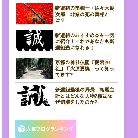
新選組の美剣士・佐々木愛
次郎 非業の死の真相と
は？
新選組のおすすめ本を一気
に紹介！これであなたも新
選組通になれる！
京都の神社仏閣『愛宕神
社』「火迺要慎」って知っ
てます?
新選組最後の局長 相馬主
計とはどんな人物?彼はな
ぜ切腹をしたのか?