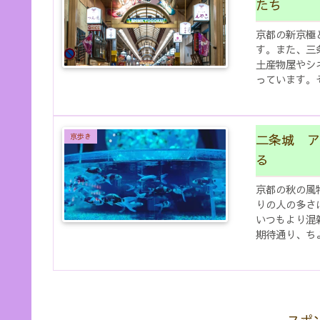
たち
京都の新京極
す。また、三
土産物屋やシ
っています。
存じでしょうか
二条城 ア
京歩き
る
京都の秋の風
りの人の多さ
いつもより混
期待通り、ち
に楽しんできま