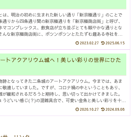
とは、明治の初めに生まれた新しい通り「新京極通り」のことで
条通りから四条通り間の新京極通りを「新京極商店街」と呼び、
ネマコンプレックス、飲食店が立ち並ぶとても賑やかな通りとな
そんな新京極商店街に、ポツンポツンとたたずむ趣ある寺社をご
。今回...
2023.02.27
2025.06.15
ートアクアリウム城へ！美しい彩りの世界にひた
物詩となってきた二条城のアートアクアリウム。今までは、あま
に敬遠していました。ですが、コロナ禍の中ということもあり、
雑が緩和されるだろうと期待し、思い切って出かけてきました。
ょうどいい感じ(？)の混雑具合で、可愛い金魚と美しい彩りを十分
し...
2020.10.27
2024.09.08