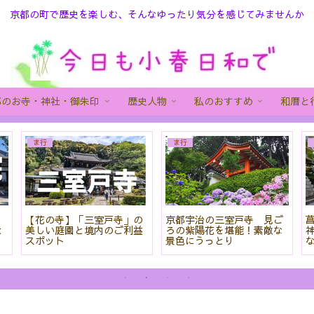
京都の町で歴史を楽しむ、そんなゆったり気分を感じてみませんか
都のお寺・神社・御朱印
歴史人物
私のおすすめ
和暦と
ま行
ま行
院
【花の寺】「三室戸寺」の
京都宇治の三室戸寺 見ご
と
美しい庭園と境内のご利益
ろの紫陽花を堪能！素敵な
スポット
景色にうっとり