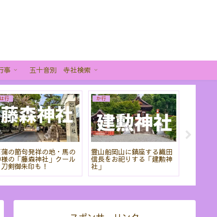
行事
五十音別 寺社検索
は行
か行
あ行
菖蒲の節句発祥の地・馬の
霊山船岡山に鎮座する織田
「粟田神
神様の「藤森神社」クール
信長をお祀りする「建勲神
から刀剣
な刀剣御朱印も！
社」
りだくさ