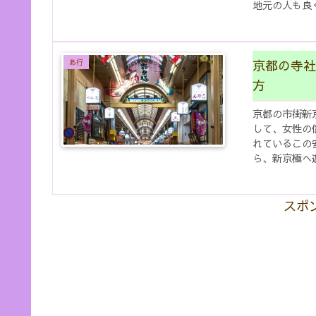
地元の人も良
ます。観光のル
京都の寺社
あ行
方
京都の市街新
して、女性の
れているこの
ら、新京極へ
さいね。安養寺
スポ