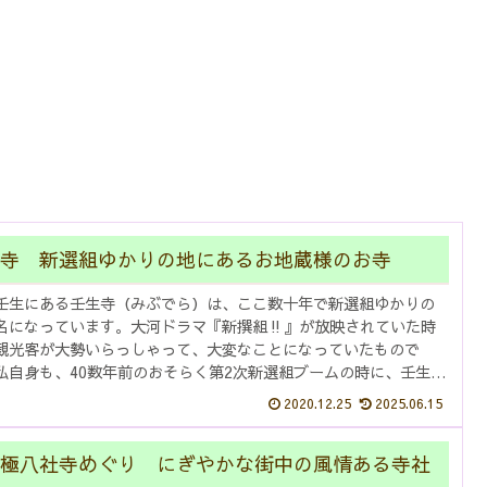
寺 新選組ゆかりの地にあるお地蔵様のお寺
壬生にある壬生寺（みぶでら）は、ここ数十年で新選組ゆかりの
名になっています。大河ドラマ『新撰組‼』が放映されていた時
観光客が大勢いらっしゃって、大変なことになっていたもので
私自身も、40数年前のおそらく第2次新選組ブームの時に、壬生寺
めい...
2020.12.25
2025.06.15
極八社寺めぐり にぎやかな街中の風情ある寺社