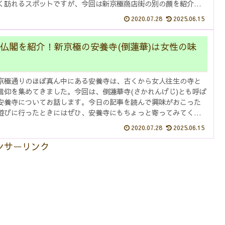
く訪れるスポットですが、今回は新京極商店街の別の顔を紹介し
ートと...
2020.07.28
2025.06.15
仏閣を紹介！新京極の安養寺(倒蓮華)は女性の味
京極通りのほぼ真ん中にある安養寺は、古くから女人往生の寺と
信仰を集めてきました。今回は、倒蓮華寺(さかれんげじ)とも呼ば
安養寺についてお話します。今日の記事を読んで興味がおこった
遊びに行ったときにはぜひ、安養寺にもちょっと寄ってみてくだ
の...
2020.07.28
2025.06.15
ンサーリンク