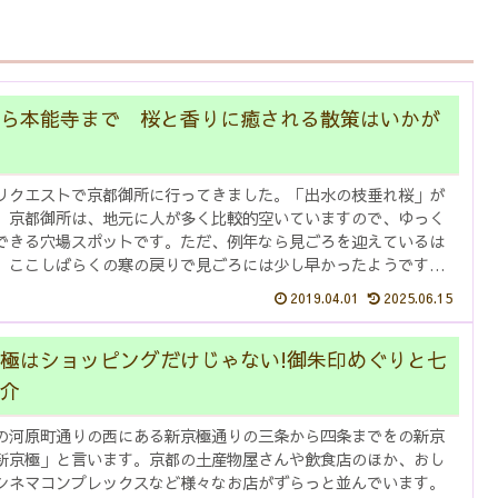
ら本能寺まで 桜と香りに癒される散策はいかが
リクエストで京都御所に行ってきました。「出水の枝垂れ桜」が
。京都御所は、地元に人が多く比較的空いていますので、ゆっく
できる穴場スポットです。ただ、例年なら見ごろを迎えているは
、ここしばらくの寒の戻りで見ごろには少し早かったようです。
長いの...
2019.04.01
2025.06.15
極はショッピングだけじゃない!御朱印めぐりと七
介
の河原町通りの西にある新京極通りの三条から四条までをの新京
新京極」と言います。京都の土産物屋さんや飲食店のほか、おし
シネマコンプレックスなど様々なお店がずらっと並んでいます。