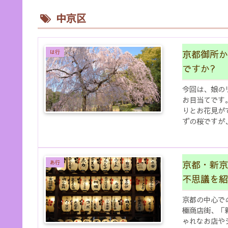
中京区
京都御所か
は行
ですか?
今回は、娘の
お目当てです
りとお花見が
ずの桜ですが
京都御所の春は
京都・新京
あ行
不思議を紹
京都の中心で
極商店街、「
ゃれなお店や