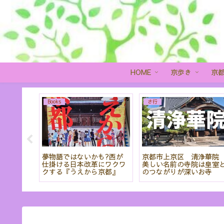
HOME
京歩き
京
Books
さ行
を見るこ
夢物語ではないかも?西が
京都市上京区 清浄華
羅蜜寺」
仕掛ける日本改革にワクワ
美しい名前の寺院は皇室
クする『うえから京都』
のつながりが深いお寺