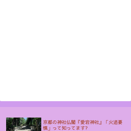
京都の神社仏閣『愛宕神社』「火迺要
慎」って知ってます?