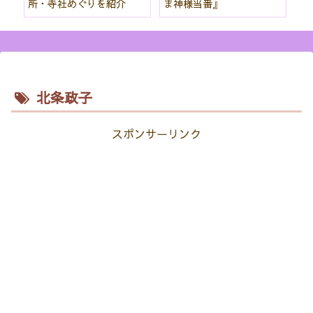
所・寺社めぐりを紹介
ま神様当番』
パ
紹
北条政子
スポンサーリンク