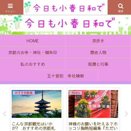
京都の町で歴史を楽しむ、そんなゆったり気分を感じてみませんか
メニュー
検索
HOME
京歩き
京都のお寺・神社・御朱印
歴史人物
私のおすすめ
和暦と行事
五十音別 寺社検索
おすすめ散策
Books
始
こんな京都観光はいか
神様のお願いを叶える？ホ
「
て
が? おすすめの京都札
ッコリ胸熱短編集『ただい
社