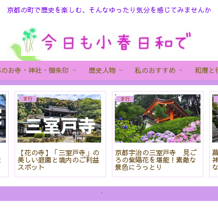
京都の町で歴史を楽しむ、そんなゆったり気分を感じてみませんか
都のお寺・神社・御朱印
歴史人物
私のおすすめ
和暦と
ま行
ま行
院
【花の寺】「三室戸寺」の
京都宇治の三室戸寺 見ご
と
美しい庭園と境内のご利益
ろの紫陽花を堪能！素敵な
スポット
景色にうっとり