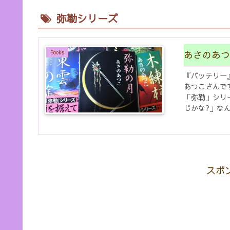
弥勒シリーズ
あさのあつ
Books
『バッテリー』
あつこさんで
「弥勒」シリ
じかな?」な
ぐん入り込ん..
スポ