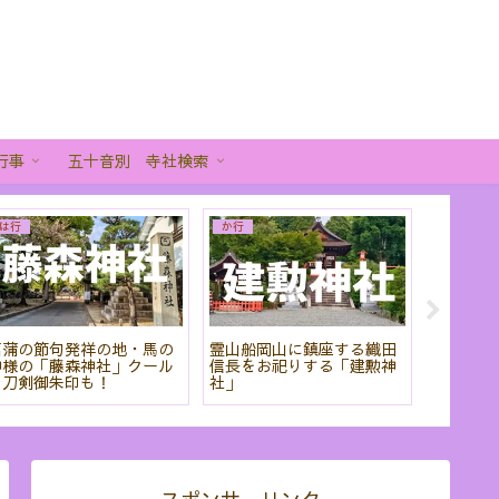
行事
五十音別 寺社検索
は行
か行
あ行
菖蒲の節句発祥の地・馬の
霊山船岡山に鎮座する織田
「粟田神
神様の「藤森神社」クール
信長をお祀りする「建勲神
から刀剣
な刀剣御朱印も！
社」
りだくさ