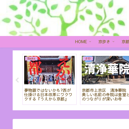
HOME
京歩き
京
Books
さ行
を見るこ
夢物語ではないかも?西が
京都市上京区 清浄華
羅蜜寺」
仕掛ける日本改革にワクワ
美しい名前の寺院は皇室
クする『うえから京都』
のつながりが深いお寺