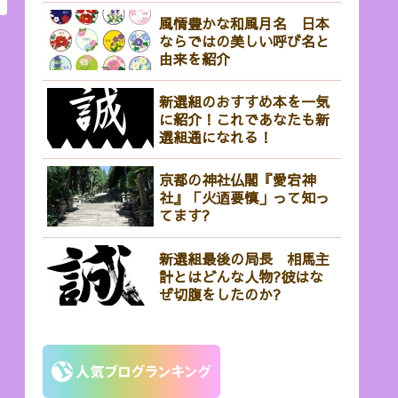
風情豊かな和風月名 日本
ならではの美しい呼び名と
由来を紹介
新選組のおすすめ本を一気
に紹介！これであなたも新
選組通になれる！
京都の神社仏閣『愛宕神
社』「火迺要慎」って知っ
てます?
新選組最後の局長 相馬主
計とはどんな人物?彼はな
ぜ切腹をしたのか?