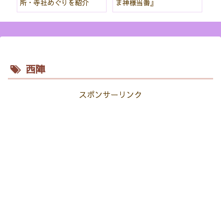
所・寺社めぐりを紹介
ま神様当番』
パ
紹
西陣
スポンサーリンク