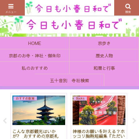
京都の町で歴史を楽しむ、そんなゆったり気分を感じてみませんか
メニュー
検索
HOME
京歩き
京都のお寺・神社・御朱印
歴史人物
私のおすすめ
和暦と行事
五十音別 寺社検索
おすすめ散策
Books
始
こんな京都観光はいか
神様のお願いを叶える？ホ
「
て
が? おすすめの京都札
ッコリ胸熱短編集『ただい
社