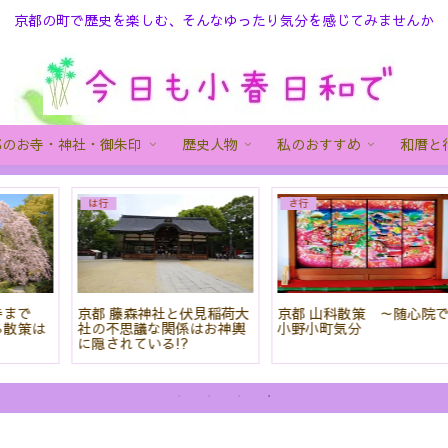
京都の町で歴史を楽しむ、そんなゆったり気分を感じてみませんか
都のお寺・神社・御朱印
歴史人物
私のおすすめ
和暦と
あ行
か行
「頭の観音さん」今熊野観
迫力の龍や襖絵・庭園を堪
音寺は四国八十八ヶ所巡り
能!座禅もできる建仁寺を紹
もできる!
介!御朱印も!