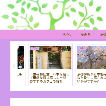
HOME
京歩き
京
は行
さ行
能寺まで
京都 藤森神社と伏見稲荷大
京都 山科散策 ～随心院で
る散策は
社の不思議な関係はお神輿
小野小町気分
に隠されている!?