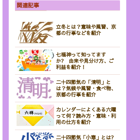
関連記事
立冬とは？意味や風習、京
都の行事などを紹介
七福神って知ってます
か? 由来や見分け方、ご
利益を紹介！
二十四節気の「清明」と
は？気候や風習・食べ物、
京都の行事を紹介
カレンダーによくある六曜
って何？読み方・意味・利
用の仕方を紹介
二十四節気「小寒」とは?