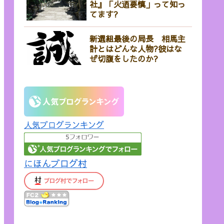
社』「火迺要慎」って知っ
てます?
新選組最後の局長 相馬主
計とはどんな人物?彼はな
ぜ切腹をしたのか?
人気ブログランキング
にほんブログ村