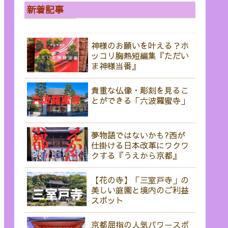
新着記事
神様のお願いを叶える？ホ
ッコリ胸熱短編集『ただい
ま神様当番』
貴重な仏像・彫刻を見るこ
とができる「六波羅蜜寺」
夢物語ではないかも?西が
仕掛ける日本改革にワクワ
クする『うえから京都』
【花の寺】「三室戸寺」の
美しい庭園と境内のご利益
スポット
京都屈指の人気パワースポ