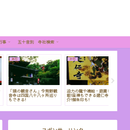
行事
五十音別 寺社検索
さ行
あ行
和暦と行
青蓮院門跡 紅葉の庭園と
弥生3月の京都で梅を観る
門松やし
しずかな佇まいをしっとり
ならここ! おすすめのスポ
こに飾れ
と感じる時間
ット5選を紹介
りの基本