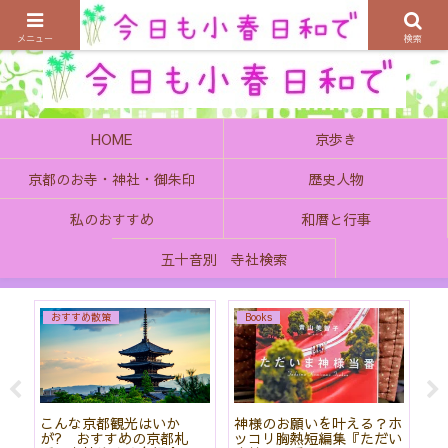
京都の町で歴史を楽しむ、そんなゆったり気分を感じてみませんか
メニュー
検索
HOME
京歩き
京都のお寺・神社・御朱印
歴史人物
私のおすすめ
和暦と行事
五十音別 寺社検索
おすすめ散策
Books
始
こんな京都観光はいか
神様のお願いを叶える？ホ
「
て
が? おすすめの京都札
ッコリ胸熱短編集『ただい
社