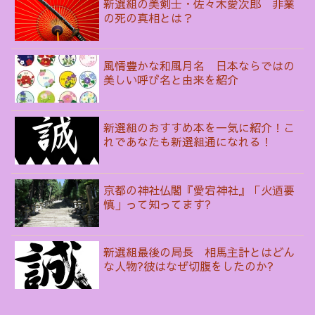
新選組の美剣士・佐々木愛次郎 非業
の死の真相とは？
風情豊かな和風月名 日本ならではの
美しい呼び名と由来を紹介
新選組のおすすめ本を一気に紹介！こ
れであなたも新選組通になれる！
京都の神社仏閣『愛宕神社』「火迺要
慎」って知ってます?
新選組最後の局長 相馬主計とはどん
な人物?彼はなぜ切腹をしたのか?