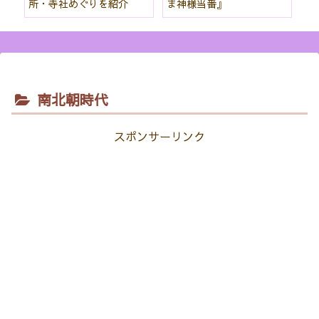
所・寺社めぐりを紹介
ま神様当番』
パ
紹
南北朝時代
スポンサーリンク