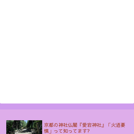
京都の神社仏閣『愛宕神社』「火迺要
慎」って知ってます?