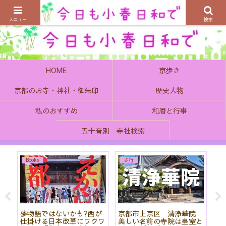
京都の町で歴史を楽しむ、そんなゆったり気分を感じてみませんか
メニュー
検索
HOME
京歩き
京都のお寺・神社・御朱印
歴史人物
私のおすすめ
和暦と行事
五十音別 寺社検索
Books
さ行
こ
夢物語ではないかも?西が
京都市上京区 清浄華院
【
」
仕掛ける日本改革にワクワ
美しい名前の寺院は皇室と
美