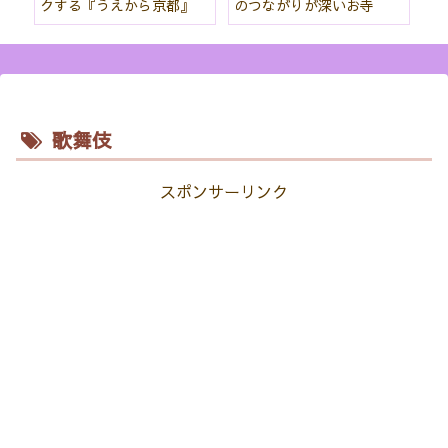
クする『うえから京都』
のつながりが深いお寺
ス
歌舞伎
スポンサーリンク