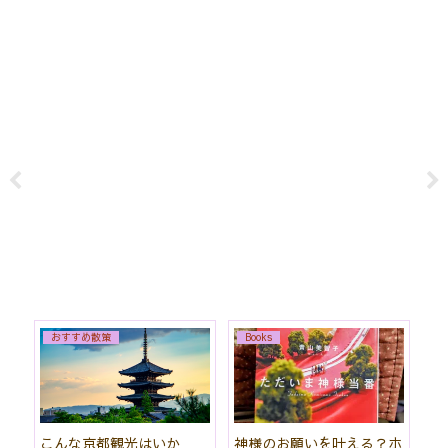
おすすめ散策
Books
始
こんな京都観光はいか
神様のお願いを叶える？ホ
「