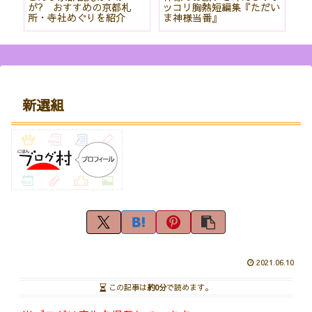
て
が? おすすめの京都札
ッコリ胸熱短編集『ただい
社
所・寺社めぐりを紹介
ま神様当番』
パ
紹
新選組
2021.06.10
この記事は
約0分
で読めます。