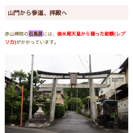
山門から参道、拝殿へ
赤山禅院の
石鳥居
には、
後水尾天皇から賜った勅額(レプ
リカ)
がかかっています。