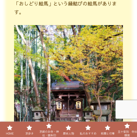
「おしどり絵馬」という縁結びの絵馬がありま
す。
京都のお寺・神
五十音別 寺社
HOME
京歩き
歴史人物
私のおすすめ
和暦と行事
社・御朱印
検索