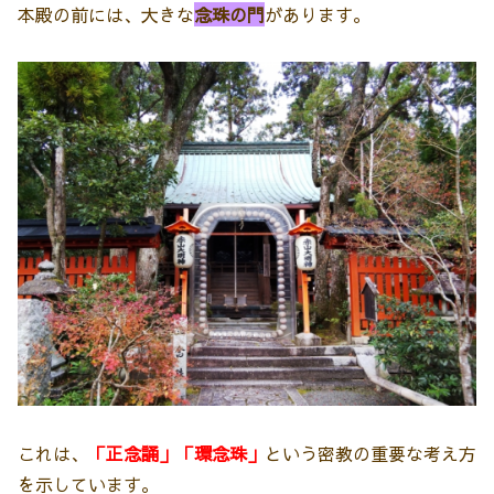
本殿の前には、大きな
念珠の門
があります。
これは、
「正念誦」「環念珠」
という密教の重要な考え方
を示しています。