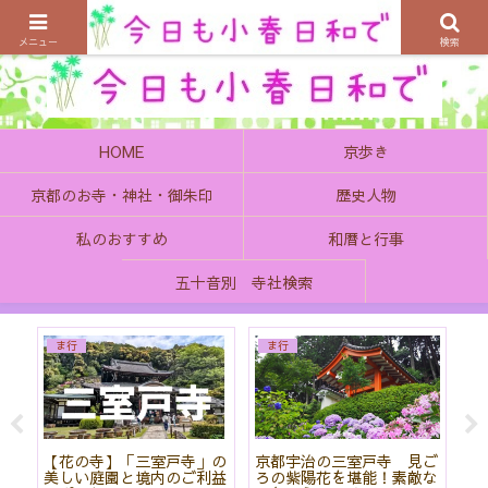
京都の町で歴史を楽しむ、そんなゆったり気分を感じてみませんか
メニュー
検索
HOME
京歩き
京都のお寺・神社・御朱印
歴史人物
私のおすすめ
和暦と行事
五十音別 寺社検索
ま行
ま行
院
【花の寺】「三室戸寺」の
京都宇治の三室戸寺 見ご
菖
と
美しい庭園と境内のご利益
ろの紫陽花を堪能！素敵な
神