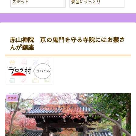
スポット
景色にうっとり
な
赤山禅院 京の鬼門を守る寺院にはお猿さ
んが鎮座
京歩き