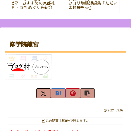
て
が? おすすめの京都札
ッコリ胸熱短編集『ただい
社
所・寺社めぐりを紹介
ま神様当番』
パ
紹
修学院離宮
2021.09.02
この記事は
約0分
で読めます。