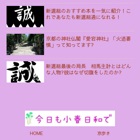
新選組のおすすめ本を一気に紹介！こ
れであなたも新選組通になれる！
京都の神社仏閣『愛宕神社』「火迺要
慎」って知ってます?
新選組最後の局長 相馬主計とはどん
な人物?彼はなぜ切腹をしたのか?
HOME
京歩き