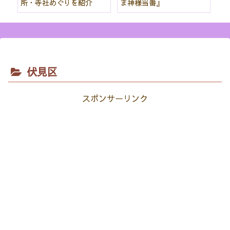
所・寺社めぐりを紹介
ま神様当番』
パ
紹
伏見区
スポンサーリンク