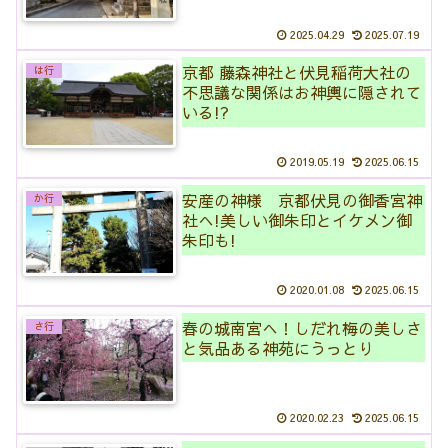
2025.04.29
2025.07.19
京都 藤森神社と伏見稲荷大社の
は行
不思議な関係はお神輿に隠されて
いる!?
2019.05.19
2025.06.15
安産の神様 京都伏見の御香宮神
か行
社へ!美しい御朱印とイケメン御
朱印も!
2020.01.08
2025.06.15
春の城南宮へ！しだれ梅の美しさ
さ行
と気品ある神苑にうっとり
2020.02.23
2025.06.15