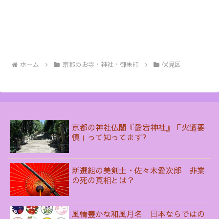
ホーム
京都のお寺・神社・御朱印
伏見区
京都の神社仏閣『愛宕神社』「火迺要
慎」って知ってます?
新選組の美剣士・佐々木愛次郎 非業
の死の真相とは？
風情豊かな和風月名 日本ならではの