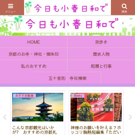
京都の町で歴史を楽しむ、そんなゆったり気分を感じてみませんか
メニュー
検索
HOME
京歩き
京都のお寺・神社・御朱印
歴史人物
私のおすすめ
和暦と行事
五十音別 寺社検索
おすすめ散策
Books
始
こんな京都観光はいか
神様のお願いを叶える？ホ
「
て
が? おすすめの京都札
ッコリ胸熱短編集『ただい
社