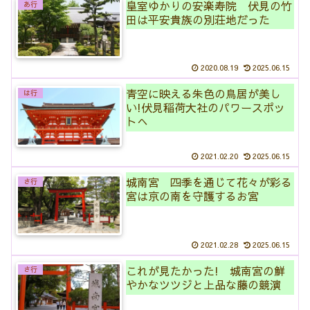
皇室ゆかりの安楽寿院 伏見の竹
あ行
田は平安貴族の別荘地だった
2020.08.19
2025.06.15
青空に映える朱色の鳥居が美し
は行
い!伏見稲荷大社のパワースポッ
トへ
2021.02.20
2025.06.15
城南宮 四季を通じて花々が彩る
さ行
宮は京の南を守護するお宮
2021.02.28
2025.06.15
これが見たかった! 城南宮の鮮
さ行
やかなツツジと上品な藤の競演