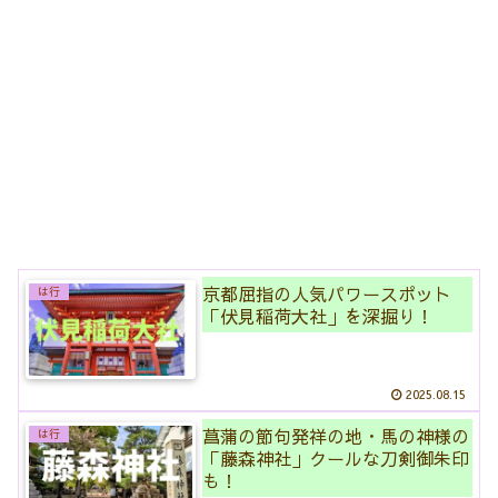
京都屈指の人気パワースポット
は行
「伏見稲荷大社」を深掘り！
2025.08.15
菖蒲の節句発祥の地・馬の神様の
は行
「藤森神社」クールな刀剣御朱印
も！