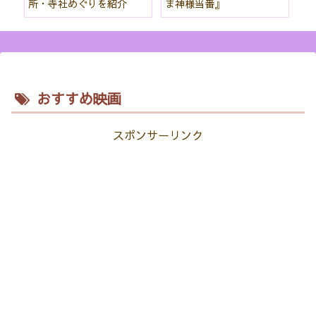
所・寺社めぐりを紹介
ま神様当番』
パ
紹
おすすめ映画
スポンサーリンク