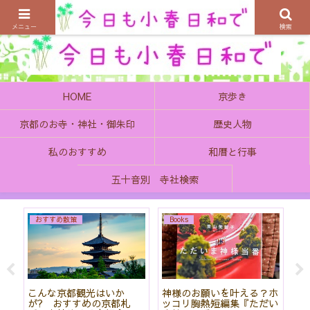
京都の町で歴史を楽しむ、そんなゆったり気分を感じてみませんか
メニュー
検索
HOME
京歩き
京都のお寺・神社・御朱印
歴史人物
私のおすすめ
和暦と行事
五十音別 寺社検索
おすすめ散策
Books
始
こんな京都観光はいか
神様のお願いを叶える？ホ
「
て
が? おすすめの京都札
ッコリ胸熱短編集『ただい
社