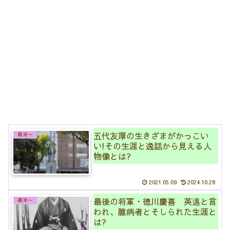
五代友厚の生きざまがかっこい
幕末～
い!その生涯と逸話から見える人
物像とは?
2021.05.09
2024.10.28
最後の将軍・徳川慶喜 英邁と言
幕末～
われ、臆病者とそしられた生涯と
は?