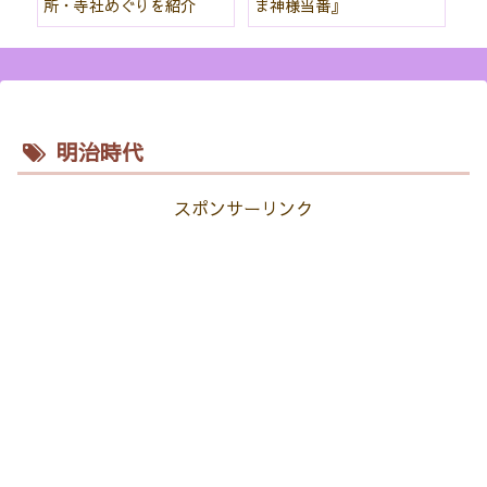
所・寺社めぐりを紹介
ま神様当番』
パ
紹
明治時代
スポンサーリンク