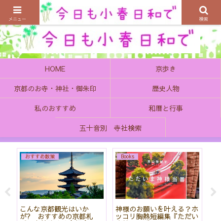
京都の町で歴史を楽しむ、そんなゆったり気分を感じてみませんか
メニュー
検索
HOME
京歩き
京都のお寺・神社・御朱印
歴史人物
私のおすすめ
和暦と行事
五十音別 寺社検索
おすすめ散策
Books
始
こんな京都観光はいか
神様のお願いを叶える？ホ
「
て
が? おすすめの京都札
ッコリ胸熱短編集『ただい
社