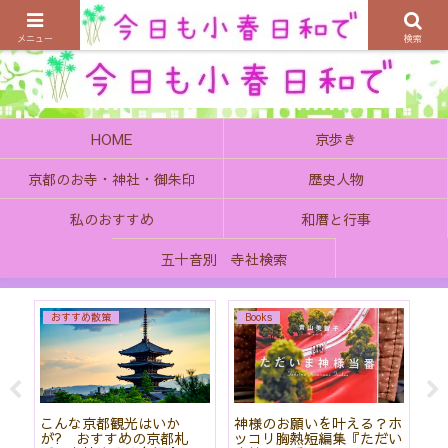
京都の町で歴史を楽しむ、そんなゆったり気分を感じてみませんか
メニュー
検索
HOME
京歩き
京都のお寺・神社・御朱印
歴史人物
私のおすすめ
和暦と行事
五十音別 寺社検索
おすすめ散策
Books
始
こんな京都観光はいか
神様のお願いを叶える？ホ
「
て
が? おすすめの京都札
ッコリ胸熱短編集『ただい
社