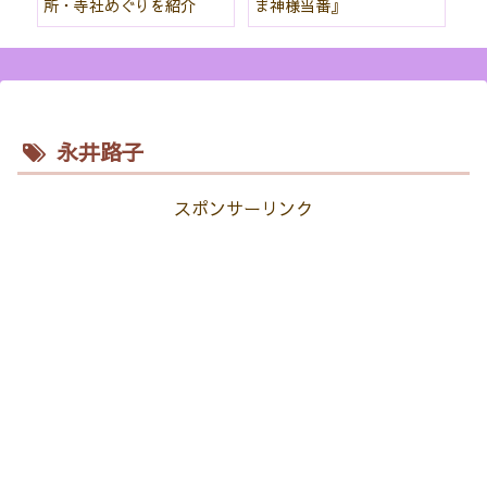
所・寺社めぐりを紹介
ま神様当番』
パ
紹
永井路子
スポンサーリンク