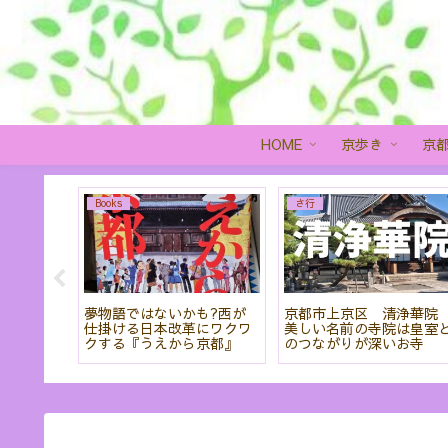
HOME
京歩き
京
Books
さ行
を見るこ
夢物語ではないかも?西が
京都市上京区 清浄華
羅蜜寺」
仕掛ける日本改革にワクワ
美しい名前の寺院は皇室
クする『うえから京都』
のつながりが深いお寺