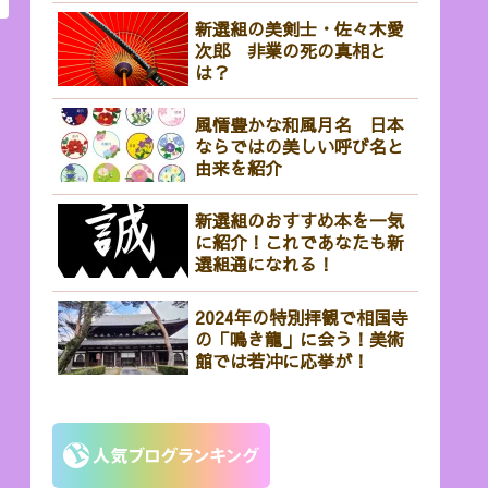
新選組の美剣士・佐々木愛
次郎 非業の死の真相と
は？
風情豊かな和風月名 日本
ならではの美しい呼び名と
由来を紹介
新選組のおすすめ本を一気
に紹介！これであなたも新
選組通になれる！
2024年の特別拝観で相国寺
の「鳴き龍」に会う！美術
館では若冲に応挙が！