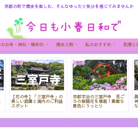
京都の町で歴史を楽しむ、そんなゆったり気分を感じてみませんか
都のお寺・神社・御朱印
歴史人物
私のおすすめ
和暦と
ま行
ま行
院
【花の寺】「三室戸寺」の
京都宇治の三室戸寺 見ご
と
美しい庭園と境内のご利益
ろの紫陽花を堪能！素敵な
スポット
景色にうっとり