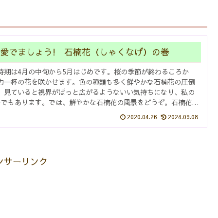
愛でましょう! 石楠花（しゃくなげ）の巻
時期は4月の中旬から5月はじめです。桜の季節が終わるころか
力一杯の花を咲かせます。色の種類も多く鮮やかな石楠花の圧倒
、見ていると視界がぱっと広がるようないい気持ちになり、私の
つでもあります。では、鮮やかな石楠花の風景をどうぞ。石楠花の
ょう...
2020.04.26
2024.09.08
ンサーリンク