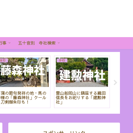
行事
五十音別 寺社検索
は行
か行
あ行
菖蒲の節句発祥の地・馬の
霊山船岡山に鎮座する織田
「粟田神
神様の「藤森神社」クール
信長をお祀りする「建勲神
から刀剣
な刀剣御朱印も！
社」
りだくさ