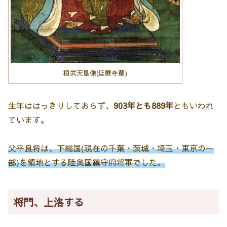
桓武天皇像(延暦寺蔵)
生年ははっきりしておらず、
903年とも889年
ともいわれ
ています。
父平良将は、下総国(現在の千葉・茨城・埼玉・東京の一
部)を領地とする陸奥国鎮守府将軍でした。
将門、上洛する