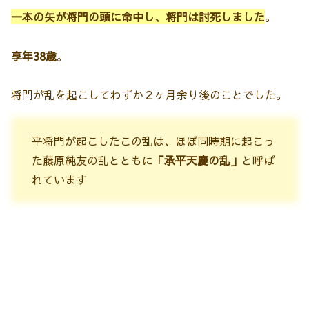
一本の矢が将門の頭に命中し、将門は討死しました
。
享年38歳
。
将門が乱を起こしてわずか２ヶ月余り後のことでした。
平将門が起こしたこの乱は、ほぼ同時期に起こっ
た藤原純友の乱とともに
「承平天慶の乱」
と呼ば
れています