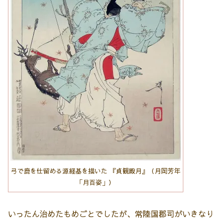
弓で鹿を仕留める源経基を描いた 『貞観殿月』（月岡芳年
「月百姿」）
いったん治めたもめごとでしたが、常陸国郡司がいきなり