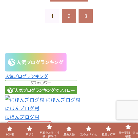
1
2
3
人気ブログランキング
にほんブログ村
にほんブログ村
京都のお寺・神
五十音別 寺社
HOME
京歩き
歴史人物
私のおすすめ
和暦と行事
社・御朱印
検索