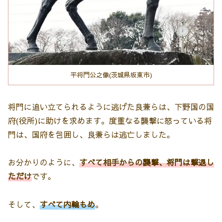
平将門公之像(茨城県坂東市)
将門に追い立てられるように逃げた良兼らは、下野国の国
府(役所)に助けを求めます。度重なる襲撃に怒っている将
門は、国府を包囲し、良兼らは逃亡しました。
お分かりのように、
すべて相手からの襲撃、将門は撃退し
ただけ
です。
そして、
すべて内輪もめ
。