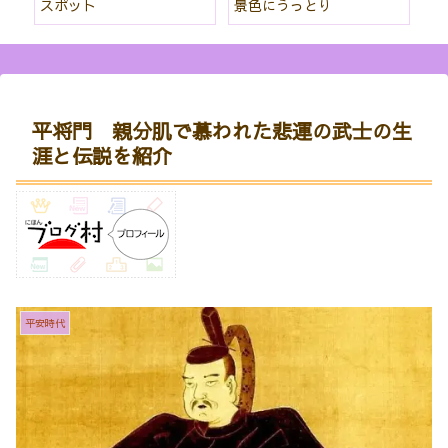
スポット
景色にうっとり
な
平将門 親分肌で慕われた悲運の武士の生
涯と伝説を紹介
平安時代