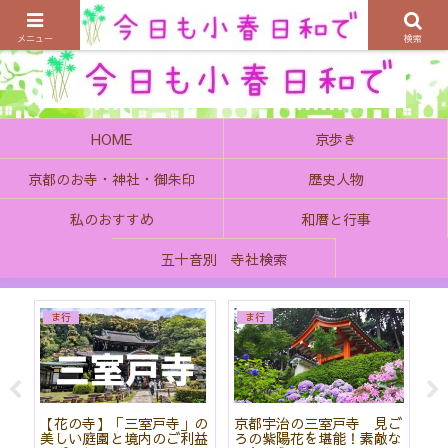
京都の町で歴史を楽しむ、そんなゆったり気分を感じてみませんか
メニュー
検索
HOME
京歩き
京都のお寺・神社・御朱印
歴史人物
私のおすすめ
和暦と行事
五十音別 寺社検索
ま行
ま行
院
【花の寺】「三室戸寺」の
京都宇治の三室戸寺 見ご
菖
と
美しい庭園と境内のご利益
ろの紫陽花を堪能！素敵な
神