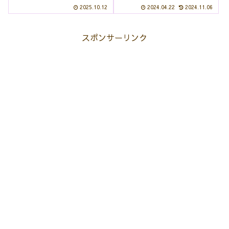
しい、これからの日本に希望が
たい方におすすめの本です。
2025.10.12
2024.04.22
2024.11.06
見えたような小説でした。『う
「中学校や高校の修学旅行では
えから京都』のあらすじ主人公
京都の良さを知ることができな
の名は坂本龍子（りょうこ）高
い、京都は大人になってこそそ
知県の県庁職員でありながら、
の良さがわかる町だ」という考
スポンサーリンク
政界での数々の難...
えのもと、画家の赤瀬...