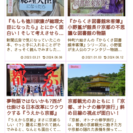
『もしも徳川家康が総理大
『からくさ図書館来客簿』
臣になったら』とにかく面
小野篁が館長⁉京都の不思
白い！そして考えさせられ
議な図書館の物語
ます
新聞広告で気になっていたこの
仲町六絵さんの『からくさ図書
本、やっと手に入れることがで
館来客簿』シリーズは、小野篁
き、さっそく読んでみました。
が主人公のファンタジー物語で
歴史人物が活躍するというか
す。平安時代に生きた小野篁が
2023.03.21
2024.06.06
2021.01.03
2024.06.12
ら、堅めのファンタジーかと思
なぜ図書館に？優しくて不思議
っていたら大間違い！すごいス
な世界の魅力をあなたに紹介し
Books
Books
ピード感に巻き込まれて、一気
ます。小野篁に興味のある方、
に読了しました。今回は、日本
ファンタジーミステリーが好き
人ならみんなに読ん...
な方、京都の不思...
夢物語ではないかも?西が
京都観光のおともに！「京
仕掛ける日本改革にワクワ
都、オトナの修学旅行」斜
クする『うえから京都』
め目線の視点が面白い！
『うえから京都』まさに京都ら
「京都、オトナの修学旅行」
しい（？）題名に惹かれて読ん
は、普通の京都観光に飽きた方
でみると、なんとも面白くて楽
や京都の隠れた表情を探ってみ