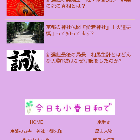
の死の真相とは？
京都の神社仏閣『愛宕神社』「火迺要
慎」って知ってます?
新選組最後の局長 相馬主計とはどん
な人物?彼はなぜ切腹をしたのか?
HOME
京歩き
京都のお寺・神社・御朱印
歴史人物
私のおすすめ
和暦と行事