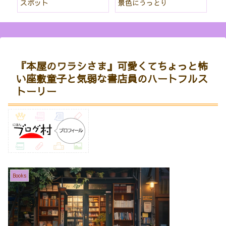
スポット
景色にうっとり
な
『本屋のワラシさま』可愛くてちょっと怖
い座敷童子と気弱な書店員のハートフルス
トーリー
Books