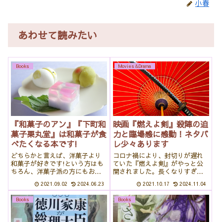
小春
あわせて読みたい
Books
Movies＆Drama
『和菓子のアン』『下町和
映画『燃えよ剣』殺陣の迫
菓子栗丸堂』は和菓子が食
力と臨場感に感動！ネタバ
べたくなる本です!
レ少々あります
どちらかと言えば、洋菓子より
コロナ禍により、封切りが遅れ
和菓子が好きです!という方はも
ていた『燃えよ剣』がやっと公
ちろん、洋菓子派の方にもおす
開されました。長くなりすぎた
すめ。今回はこの2冊を紹介しま
首を元に戻すため、さっそく見
2021.09.02
2024.06.23
2021.10.17
2024.11.04
す。『和菓子のアン』シリー
に行ってきました。今回はその
ズ 坂木司高校卒業後、進
感想をちらりとお話ししたいと
Books
Books
学も就職もしなかった杏子は、
思います。真っ先にお伝えした
デパ地下の和菓子屋・みつ屋で
いのは臨場感、迫力、そして映
働き始めます。...
像の美しさ。2時...