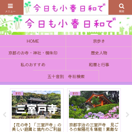
京都の町で歴史を楽しむ、そんなゆったり気分を感じてみませんか
メニュー
検索
HOME
京歩き
京都のお寺・神社・御朱印
歴史人物
私のおすすめ
和暦と行事
五十音別 寺社検索
ま行
ま行
院
【花の寺】「三室戸寺」の
京都宇治の三室戸寺 見ご
菖
と
美しい庭園と境内のご利益
ろの紫陽花を堪能！素敵な
神