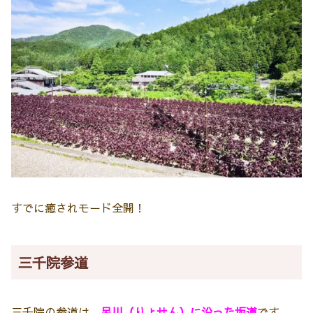
すでに癒されモード全開！
三千院参道
三千院の参道は、
呂川（りょせん）に沿った坂道
です。