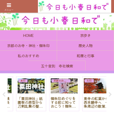
京都の町で歴史を楽しむ、そんなゆったり気分を感じてみませんか
メニュー
HOME
京歩き
京都のお寺・神社・御朱印
歴史人物
私のおすすめ
和暦と行事
五十音別 寺社検索
あ行
京都のお寺・神社・御朱印
た行
鎮
「粟田神社」祇
御朱印めぐりを
東寺の紅葉から
八
長
園祭の原型から
する前に知って
西本願寺へ 七
恩
刀剣乱舞の聖地
おこう！御朱印
条周辺の散策コ
策
まで盛りだくさ
の歴史や意味、
ースを紹介!
ん！
素敵な御朱印