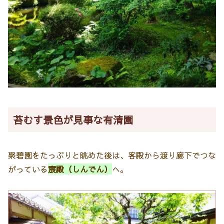
苔むす景色が見事な有清園
聚碧園をたっぷりと眺めた後は、客殿から渡り廊下でつな
がっている
宸殿（しんでん）
へ。