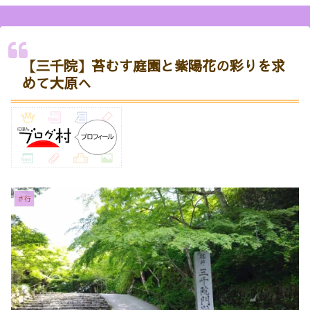
も！
【三千院】苔むす庭園と紫陽花の彩りを求
めて大原へ
さ行