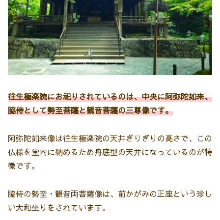
往生極楽院にお祀りされているのは、中央に阿弥陀如来、
脇侍として勢至菩薩と観音菩薩の三尊像です。
阿弥陀如来像は往生極楽院の天井ぎりぎりの高さで、この
仏様を堂内に納めるため舟底型の天井になっているのが特
徴です。
脇侍の勢至・観音両菩薩像は、前かがみの正座という珍し
い大和坐りをされています。