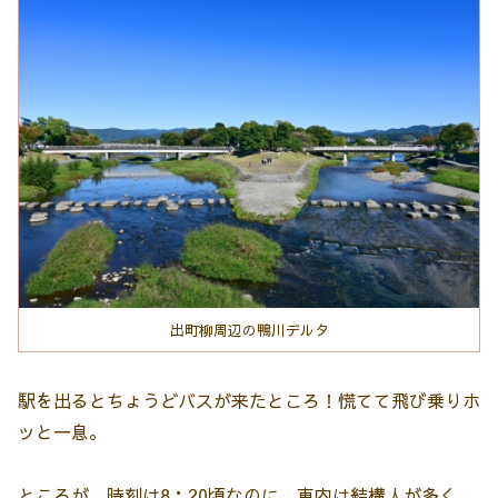
出町柳周辺の鴨川デルタ
駅を出るとちょうどバスが来たところ！慌てて飛び乗りホ
ッと一息。
ところが…時刻は8：20頃なのに、車内は結構人が多く、