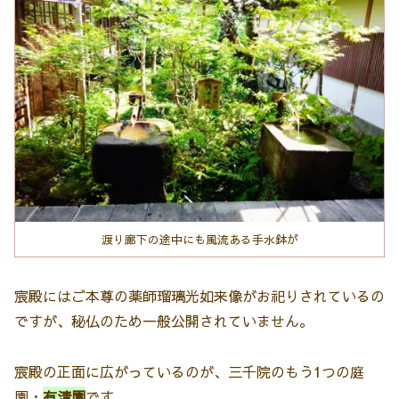
渡り廊下の途中にも風流ある手水鉢が
宸殿にはご本尊の薬師瑠璃光如来像がお祀りされているの
ですが、秘仏のため一般公開されていません。
宸殿の正面に広がっているのが、三千院のもう1つの庭
園・
有清園
です。