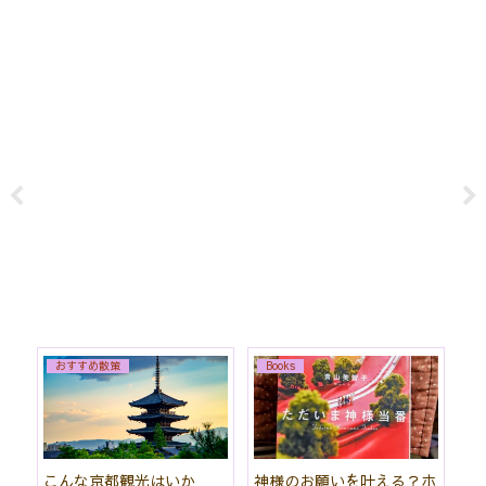
おすすめ散策
Books
始
こんな京都観光はいか
神様のお願いを叶える？ホ
「