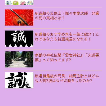
新選組の美剣士・佐々木愛次郎 非業
の死の真相とは？
新選組のおすすめ本を一気に紹介！こ
れであなたも新選組通になれる！
京都の神社仏閣『愛宕神社』「火迺要
慎」って知ってます?
新選組最後の局長 相馬主計とはどん
な人物?彼はなぜ切腹をしたのか?