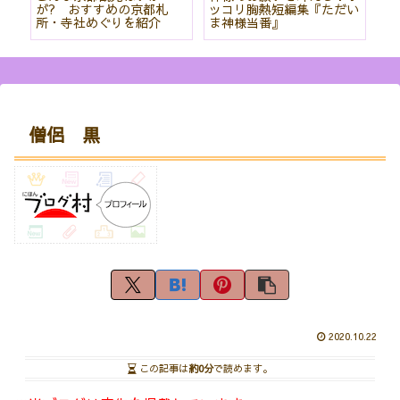
て
が? おすすめの京都札
ッコリ胸熱短編集『ただい
社
所・寺社めぐりを紹介
ま神様当番』
パ
紹
僧侶 黒
2020.10.22
この記事は
約0分
で読めます。