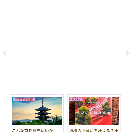
おすすめ散策
Books
始
こんな京都観光はいか
神様のお願いを叶える？ホ
「