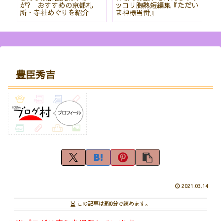
て
が? おすすめの京都札
ッコリ胸熱短編集『ただい
社
所・寺社めぐりを紹介
ま神様当番』
パ
紹
豊臣秀吉
2021.03.14
この記事は
約0分
で読めます。