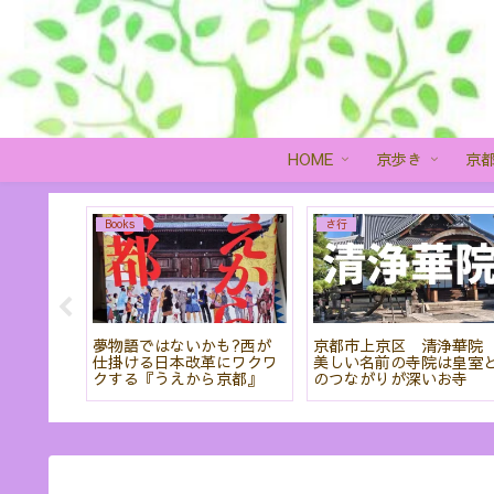
HOME
京歩き
京
Books
さ行
を見るこ
夢物語ではないかも?西が
京都市上京区 清浄華
羅蜜寺」
仕掛ける日本改革にワクワ
美しい名前の寺院は皇室
クする『うえから京都』
のつながりが深いお寺