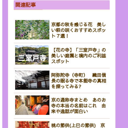
関連記事
京都の秋を感じる花 美し
い萩の咲くおすすめスポッ
ト７選！
【花の寺】「三室戸寺」の
美しい庭園と境内のご利益
スポット
阿弥陀寺（寺町） 織田信
長の眠る寺で本能寺の真相
を探ってみる?
京の通称寺まとめ あのお
寺の本当の名前はこれ 由
来や逸話が面白い
桃の節供(上巳の節供) 京