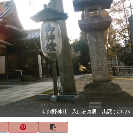
新熊野神社 入口石鳥居 出展：ｶｺｺ23