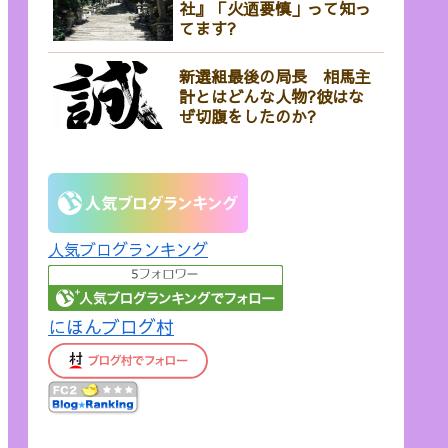
社』「火迺要慎」って知っ
てます?
新選組最後の局長 相馬主
計とはどんな人物?彼はな
ぜ切腹をしたのか?
人気ブログランキング
にほんブログ村