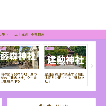
行事
五十音別 寺社検索
は行
か行
あ行
菖蒲の節句発祥の地・馬の
霊山船岡山に鎮座する織田
「粟田神
神様の「藤森神社」クール
信長をお祀りする「建勲神
から刀剣
な刀剣御朱印も！
社」
りだくさ