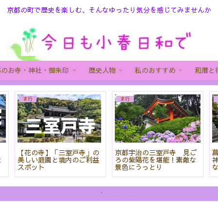
京都の町で歴史を楽しむ、そんなゆったり気分を感じてみませんか
都のお寺・神社・御朱印
歴史人物
私のおすすめ
和暦と
ま行
ま行
院
【花の寺】「三室戸寺」の
京都宇治の三室戸寺 見ご
と
美しい庭園と境内のご利益
ろの紫陽花を堪能！素敵な
スポット
景色にうっとり