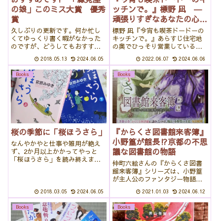
の娘」このミス大賞 優秀
ッチンで。』標野 凪 ―
賞
頑張りすぎなあなたの心を
ほぐす一冊―
久しぶりの更新です。何か忙し
標野 凪『今宵も喫茶ドードーの
くてゆっくり書く暇がなかった
キッチンで。』あらすじ住宅地
のですが、どうしてもおすすめ
の奥でひっそり営業している、
したい本があったので、何とか
おひとり様専用カフェ『喫茶ド
2018.05.13
2024.06.05
2022.06.07
2024.06.06
時間を作って書いています。２
ードー』。この喫茶店には、頑
０１６年第１５回『このミステ
張っている毎日からちょっとば
Books
Books
リーがすごい！』大賞の優秀賞
かり逃げ出したくなったお客さ
に選ばれた作品です。「京の縁
んが、ふらりと訪れる。目まぐ
結び 縁見屋の娘...
るしく変わる世...
桜の季節に「桜ほうさら」
『からくさ図書館来客簿』
小野篁が館長⁉京都の不思
なんやかやと仕事や雑用が絶え
議な図書館の物語
ず、2か月以上かかってやっと
「桜ほうさら」を読み終えまし
仲町六絵さんの『からくさ図書
た。宮部みゆきさんは、私と娘
館来客簿』シリーズは、小野篁
の好きな作家さんの一人で特に
が主人公のファンタジー物語で
時代物に惹かれます。「桜ほう
す。平安時代に生きた小野篁が
さら」は以前NHKの正月時代劇
2018.03.05
2024.06.05
2021.01.03
2024.06.12
なぜ図書館に？優しくて不思議
で放映され、貫地谷しほりさん
な世界の魅力をあなたに紹介し
の切り髪姿が印...
Books
Books
ます。小野篁に興味のある方、
ファンタジーミステリーが好き