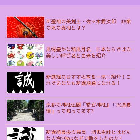
新選組の美剣士・佐々木愛次郎 非業
の死の真相とは？
風情豊かな和風月名 日本ならではの
美しい呼び名と由来を紹介
新選組のおすすめ本を一気に紹介！こ
れであなたも新選組通になれる！
京都の神社仏閣『愛宕神社』「火迺要
慎」って知ってます?
新選組最後の局長 相馬主計とはどん
な人物?彼はなぜ切腹をしたのか?