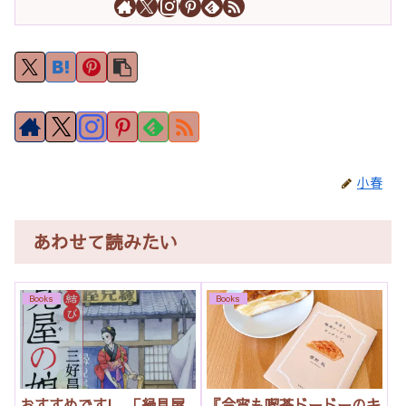
小春
あわせて読みたい
Books
Books
おすすめです! 「縁見屋
『今宵も喫茶ドードーのキ