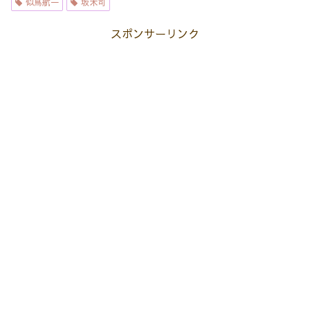
似鳥航一
坂木司
スポンサーリンク