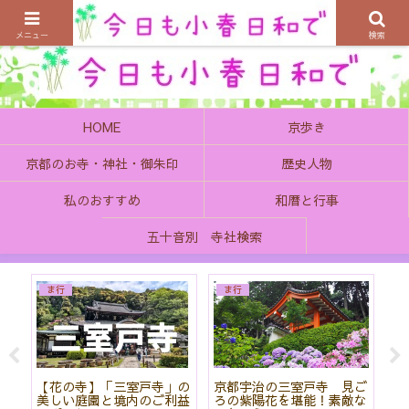
京都の町で歴史を楽しむ、そんなゆったり気分を感じてみませんか
メニュー
検索
HOME
京歩き
京都のお寺・神社・御朱印
歴史人物
私のおすすめ
和暦と行事
五十音別 寺社検索
ま行
ま行
院
【花の寺】「三室戸寺」の
京都宇治の三室戸寺 見ご
菖
と
美しい庭園と境内のご利益
ろの紫陽花を堪能！素敵な
神