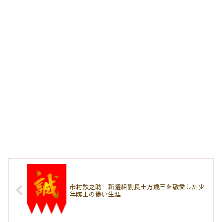
市村鉄之助 新選組副長土方歳三を敬愛した少
年隊士の儚い生涯