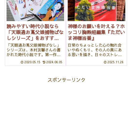
な方、京都の不思...
読みやすい時代小説なら
神様のお願いを叶える？ホ
「天眼通お蔦父娘捕物ばな
ッコリ胸熱短編集『ただい
しシリーズ」をおすす
ま神様当番』
め!
「天眼通お蔦父娘捕物ばなし」
日常のちょっとした心の触れ合
シリーズは、木村友馨さんの書
いやぬくもり、その人の奥にあ
かれた時代小説です。第一作目
る思いを描き、日々のストレス
『わすれ雪』は、木村さんのデ
に乾いた心を潤してくれる、い
2020.05.15
2024.06.05
2025.11.26
ビュー作ですが、とても処女作
つもそんな世界を見せてくれる
とは思えない素敵な小説です。
青山美智子さんは、私の好きな
時代小説というだけで、なんと
作家さんの1人です。今回は、ち
なくハードルが高いと思ってい
ょっと変わった神様と、理想と
スポンサーリンク
る方にも十分読み...
現実のはざまで...