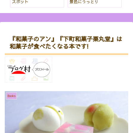
スポット
景色にうっとり
な
『和菓子のアン』『下町和菓子栗丸堂』は
和菓子が食べたくなる本です!
Books