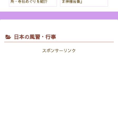
所・寺社めぐりを紹介
ま神様当番』
パ
紹
日本の風習・行事
スポンサーリンク