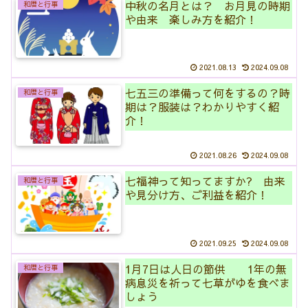
中秋の名月とは？ お月見の時期
和暦と行事
や由来 楽しみ方を紹介！
2021.08.13
2024.09.08
七五三の準備って何をするの？時
和暦と行事
期は？服装は？わかりやすく紹
介！
2021.08.26
2024.09.08
七福神って知ってますか? 由来
和暦と行事
や見分け方、ご利益を紹介！
2021.09.25
2024.09.08
1月7日は人日の節供 1年の無
和暦と行事
病息災を祈って七草がゆを食べま
しょう