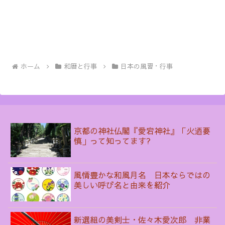
ホーム
和暦と行事
日本の風習・行事
京都の神社仏閣『愛宕神社』「火迺要
慎」って知ってます?
風情豊かな和風月名 日本ならではの
美しい呼び名と由来を紹介
新選組の美剣士・佐々木愛次郎 非業