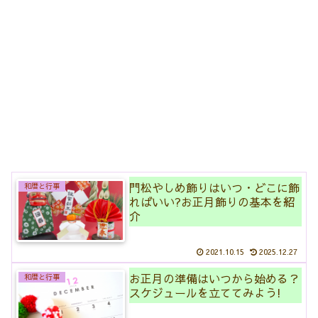
門松やしめ飾りはいつ・どこに飾
和暦と行事
ればいい?お正月飾りの基本を紹
介
2021.10.15
2025.12.27
お正月の準備はいつから始める？
和暦と行事
スケジュールを立ててみよう!