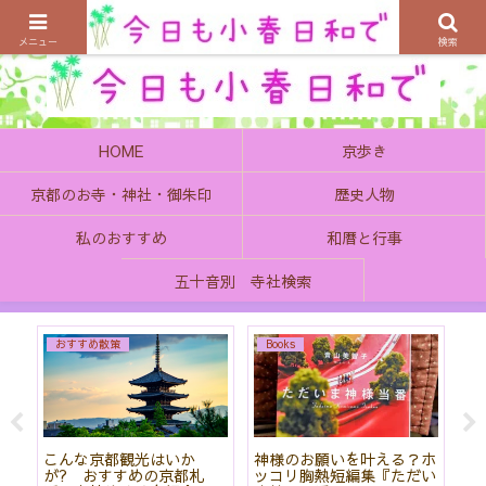
京都の町で歴史を楽しむ、そんなゆったり気分を感じてみませんか
メニュー
検索
HOME
京歩き
京都のお寺・神社・御朱印
歴史人物
私のおすすめ
和暦と行事
五十音別 寺社検索
おすすめ散策
Books
始
こんな京都観光はいか
神様のお願いを叶える？ホ
「
て
が? おすすめの京都札
ッコリ胸熱短編集『ただい
社