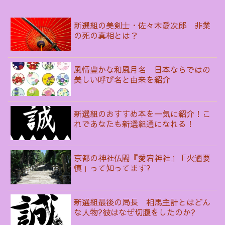
新選組の美剣士・佐々木愛次郎 非業
の死の真相とは？
風情豊かな和風月名 日本ならではの
美しい呼び名と由来を紹介
新選組のおすすめ本を一気に紹介！こ
れであなたも新選組通になれる！
京都の神社仏閣『愛宕神社』「火迺要
慎」って知ってます?
新選組最後の局長 相馬主計とはどん
な人物?彼はなぜ切腹をしたのか?