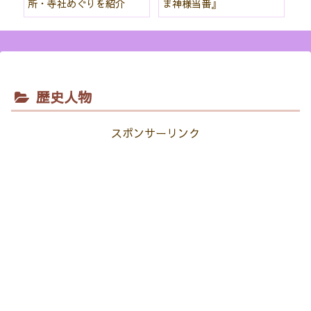
所・寺社めぐりを紹介
ま神様当番』
パ
紹
歴史人物
スポンサーリンク