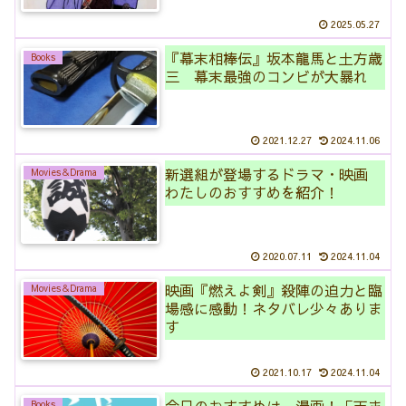
2025.05.27
『幕末相棒伝』坂本龍馬と土方歳
Books
三 幕末最強のコンビが大暴れ
2021.12.27
2024.11.06
新選組が登場するドラマ・映画
Movies＆Drama
わたしのおすすめを紹介！
2020.07.11
2024.11.04
映画『燃えよ剣』殺陣の迫力と臨
Movies＆Drama
場感に感動！ネタバレ少々ありま
す
2021.10.17
2024.11.04
Books