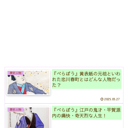
『べらぼう』黄表紙の元祖といわ
歴史人物
れた恋川春町とはどんな人物だっ
た？
2025.05.27
『べらぼう』江戸の鬼才・平賀源
歴史人物
内の痛快・奇天烈な人生！