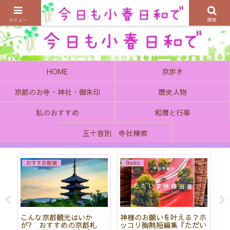
京都の町で歴史を楽しむ、そんなゆったり気分を感じてみませんか
メニュー
検索
HOME
京歩き
京都のお寺・神社・御朱印
歴史人物
私のおすすめ
和暦と行事
五十音別 寺社検索
おすすめ散策
Books
始
こんな京都観光はいか
神様のお願いを叶える？ホ
「
て
が? おすすめの京都札
ッコリ胸熱短編集『ただい
社