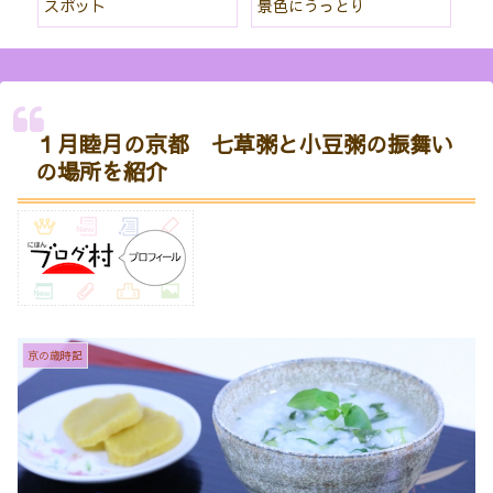
スポット
景色にうっとり
な
１月睦月の京都 七草粥と小豆粥の振舞い
の場所を紹介
京の歳時記