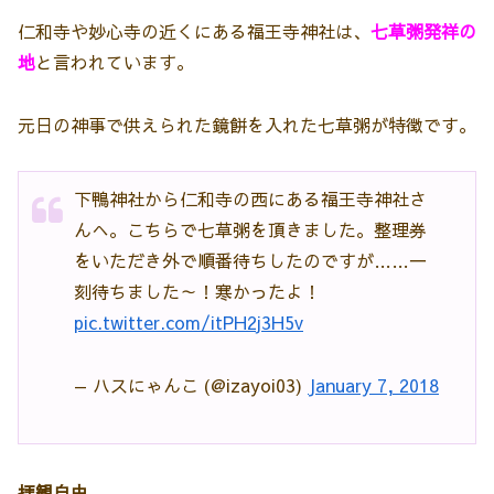
仁和寺や妙心寺の近くにある福王寺神社は、
七草粥発祥の
地
と言われています。
元日の神事で供えられた鏡餅を入れた七草粥が特徴です。
下鴨神社から仁和寺の西にある福王寺神社さ
んへ。こちらで七草粥を頂きました。整理券
をいただき外で順番待ちしたのですが……一
刻待ちました～！寒かったよ！
pic.twitter.com/itPH2j3H5v
— ハスにゃんこ (@izayoi03)
January 7, 2018
拝観自由