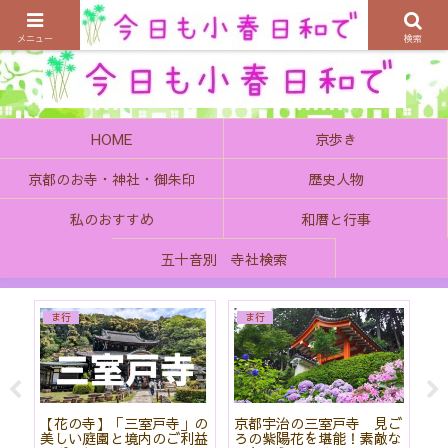
京都の町で歴史を楽しむ、そんなゆったり気分を感じてみませんか
メニュー
検索
HOME
京歩き
京都のお寺・神社・御朱印
歴史人物
私のおすすめ
和暦と行事
五十音別 寺社検索
ま行
ま行
院
【花の寺】「三室戸寺」の
京都宇治の三室戸寺 見ご
菖
と
美しい庭園と境内のご利益
ろの紫陽花を堪能！素敵な
神