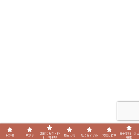
京都のお寺・神
五十音別 寺社
HOME
京歩き
歴史人物
私のおすすめ
和暦と行事
社・御朱印
検索