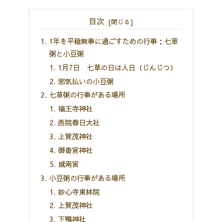
目次
1年を平穏無事に過ごすための行事：七草
粥と小豆粥
1月7日 七草の日は人日（じんじつ）
邪気払いの小豆粥
七草粥の行事がある場所
福王寺神社
西院春日大社
上賀茂神社
御香宮神社
城南宮
小豆粥の行事がある場所
妙心寺東林院
上賀茂神社
下鴨神社