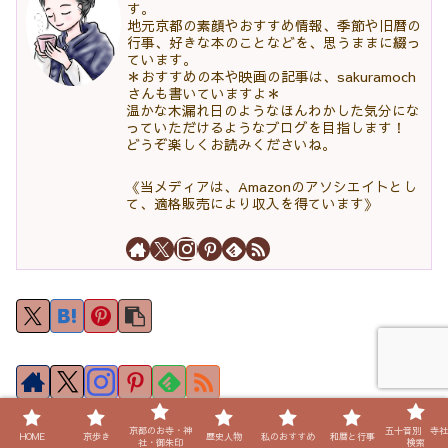
す。
地元京都の素顔やおすすめ情報、季節や旧暦の
行事、好きな本のことなどを、思うままに綴っ
ています。
＊おすすめの本や映画の記事は、sakuramoch
さんも書いていますよ＊
温かな木漏れ日のようなほんわかした気分にな
っていただけるようなブログを目指します！
どうぞ楽しくお読みくださいね。
《当メディアは、Amazonのアソシエイトとし
て、適格販売により収入を得ています》
京都のお寺・神
五十音別 寺社
HOME
京歩き
歴史人物
私のおすすめ
和暦と行事
小春
社・御朱印
検索