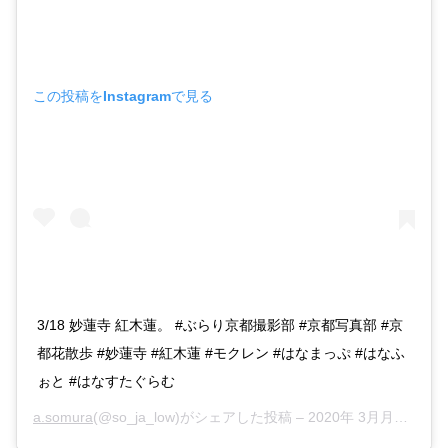
この投稿をInstagramで見る
3/18 妙蓮寺 紅木蓮。 #ぶらり京都撮影部 #京都写真部 #京
都花散歩 #妙蓮寺 #紅木蓮 #モクレン #はなまっぷ #はなふ
ぉと #はなすたぐらむ
a.somura
(@so_ja_low)がシェアした投稿 –
2020年 3月月23日午後11時09分PDT