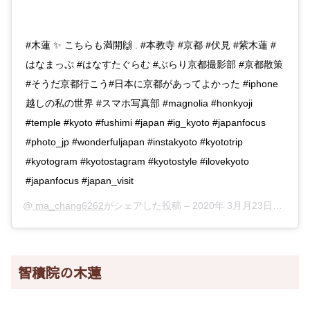
#木蓮 ✨ こちらも満開🙌 . #本教寺 #京都 #伏見 #紫木蓮 #
はなまっぷ #はなすたぐらむ #ぶらり京都撮影部 #京都散策
#そうだ京都行こう#日本に京都があってよかった #iphone
越しの私の世界 #スマホ写真部 #magnolia #honkyoji
#temple #kyoto #fushimi #japan #ig_kyoto #japanfocus
#photo_jp #wonderfuljapan #instakyoto #kyototrip
#kyotogram #kyotostagram #kyotostyle #ilovekyoto
#japanfocus #japan_visit
@
ma_chang6262
がシェアした投稿 –
2020年 3月月23日午後4時18分PDT
智積院の木蓮