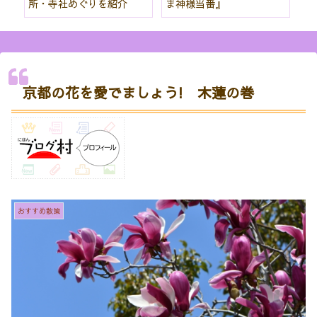
所・寺社めぐりを紹介
ま神様当番』
パ
紹
京都の花を愛でましょう! 木蓮の巻
おすすめ散策