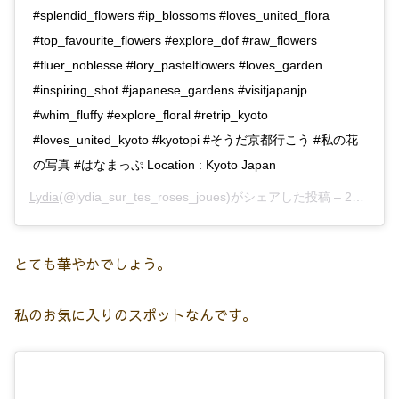
#splendid_flowers #ip_blossoms #loves_united_flora
#top_favourite_flowers #explore_dof #raw_flowers
#fluer_noblesse #lory_pastelflowers #loves_garden
#inspiring_shot #japanese_gardens #visitjapanjp
#whim_fluffy #explore_floral #retrip_kyoto
#loves_united_kyoto #kyotopi #そうだ京都行こう #私の花
の写真 #はなまっぷ Location : Kyoto Japan
Lydia
(@lydia_sur_tes_roses_joues)がシェアした投稿 –
2019年 4月月18日午後3時47分PDT
とても華やかでしょう。
私のお気に入りのスポットなんです。