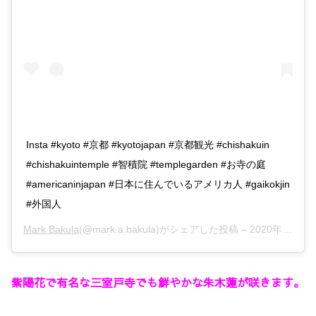
Insta #kyoto #京都 #kyotojapan #京都観光 #chishakuin
#chishakuintemple #智積院 #templegarden #お寺の庭
#americaninjapan #日本に住んでいるアメリカ人 #gaikokjin
#外国人
Mark Bakula
(@mark.a.bakula)がシェアした投稿 –
2020年 4月月13日午後11時46分PDT
紫陽花で有名な三室戸寺でも鮮やかな朱木蓮が咲きます。