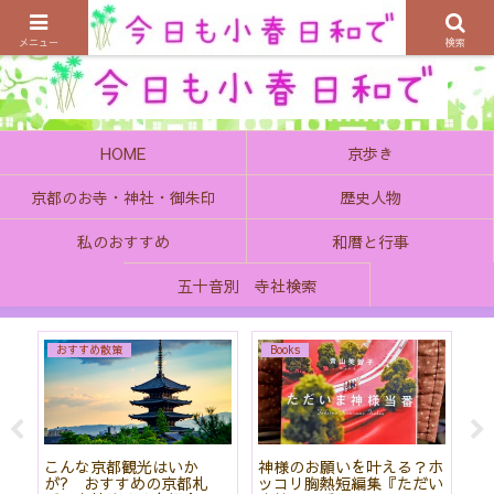
京都の町で歴史を楽しむ、そんなゆったり気分を感じてみませんか
メニュー
検索
HOME
京歩き
京都のお寺・神社・御朱印
歴史人物
私のおすすめ
和暦と行事
五十音別 寺社検索
おすすめ散策
Books
始
こんな京都観光はいか
神様のお願いを叶える？ホ
「
て
が? おすすめの京都札
ッコリ胸熱短編集『ただい
社