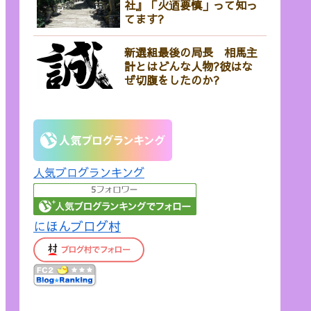
社』「火迺要慎」って知っ
てます?
新選組最後の局長 相馬主
計とはどんな人物?彼はな
ぜ切腹をしたのか?
人気ブログランキング
にほんブログ村