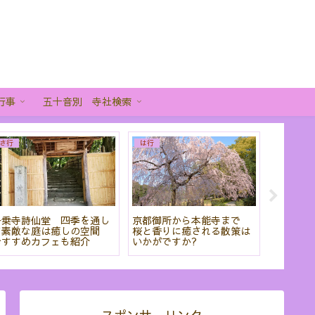
行事
五十音別 寺社検索
行
か行
さ行
の観音さん」今熊野観
迫力の龍や襖絵・庭園を堪
青蓮院門跡
は四国八十八ヶ所巡り
能!座禅もできる建仁寺を紹
しずかな佇
きる!
介!御朱印も!
と感じる時