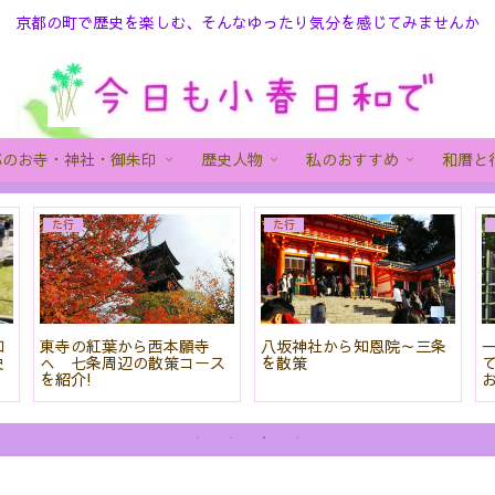
京都の町で歴史を楽しむ、そんなゆったり気分を感じてみませんか
都のお寺・神社・御朱印
歴史人物
私のおすすめ
和暦と
は行
さ行
あ
京都 藤森神社と伏見稲荷大
京都 山科散策 ～随心院で
「頭
社の不思議な関係はお神輿
小野小町気分
音寺
に隠されている!?
もで