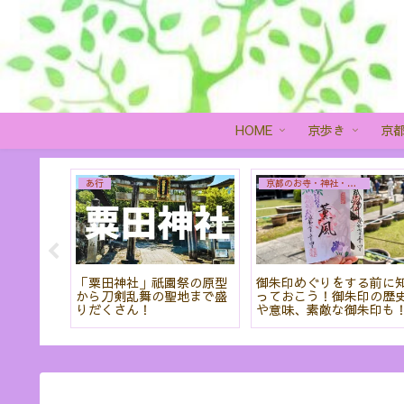
HOME
京歩き
京
さ行
は行
～三条
一乗寺詩仙堂 四季を通し
京都御所から本能寺まで
て素敵な庭は癒しの空間
桜と香りに癒される散策は
おすすめカフェも紹介
いかがですか?