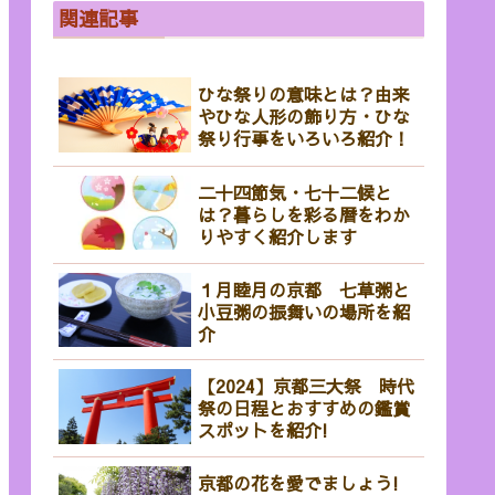
関連記事
ひな祭りの意味とは？由来
やひな人形の飾り方・ひな
祭り行事をいろいろ紹介！
二十四節気・七十二候と
は？暮らしを彩る暦をわか
りやすく紹介します
１月睦月の京都 七草粥と
小豆粥の振舞いの場所を紹
介
【2024】京都三大祭 時代
祭の日程とおすすめの鑑賞
スポットを紹介!
京都の花を愛でましょう!